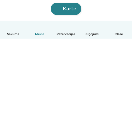
Karte
Sākums
Meklē
Rezervācijas
Ziņojumi
Izlase
Latviešu
Kā tas darbojas
Palīdzība
Noteikumi un privātums
Cenas
Informācija par uzņēmumu
Babysits darbam
Kopienas standarti