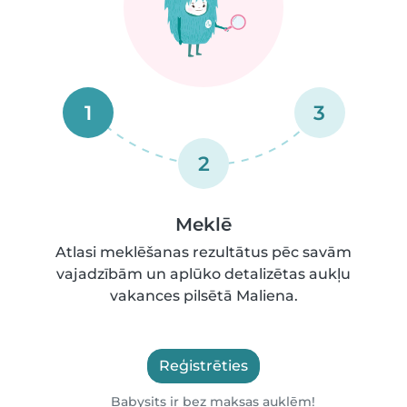
1
3
2
Meklē
Atlasi meklēšanas rezultātus pēc savām
vajadzībām un aplūko detalizētas aukļu
vakances pilsētā Maliena.
Reģistrēties
Babysits ir bez maksas auklēm!