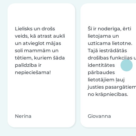
Lielisks un drošs
Šī ir noderīga, ērti
veids, kā atrast aukli
lietojama un
un atvieglot mājas
uzticama lietotne.
soli mammām un
Tajā iestrādātās
tētiem, kuriem šāda
drošības funkcijas 
palīdzība ir
identitātes
nepieciešama!
pārbaudes
lietotājiem ļauj
justies pasargātie
no krāpniecības.
Nerina
Giovanna