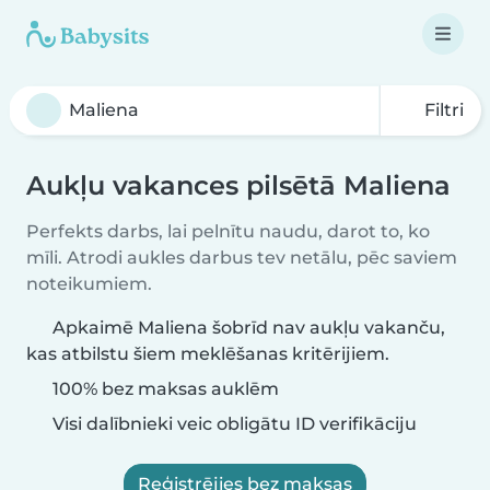
Filtri
Aukļu vakances pilsētā Maliena
Perfekts darbs, lai pelnītu naudu, darot to, ko
mīli. Atrodi aukles darbus tev netālu, pēc saviem
noteikumiem.
Apkaimē Maliena šobrīd nav aukļu vakanču,
kas atbilstu šiem meklēšanas kritērijiem.
100% bez maksas auklēm
Visi dalībnieki veic obligātu ID verifikāciju
Reģistrējies bez maksas