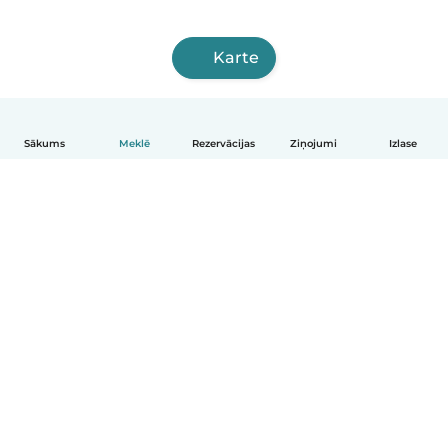
Karte
Sākums
Meklē
Rezervācijas
Ziņojumi
Izlase
Latviešu
Kā tas darbojas
Palīdzība
Noteikumi un privātums
Cenas
Informācija par uzņēmumu
Babysits darbam
Kopienas standarti