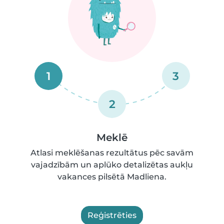
1
3
2
Meklē
Atlasi meklēšanas rezultātus pēc savām
vajadzībām un aplūko detalizētas aukļu
vakances pilsētā Madliena.
Reģistrēties