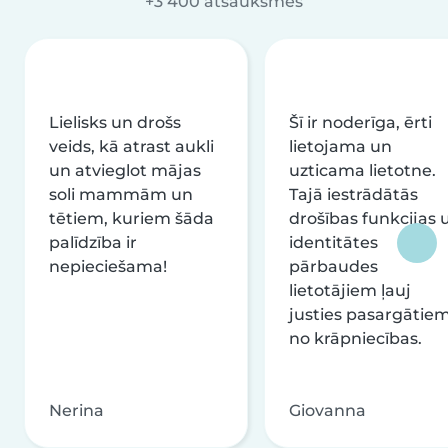
+3 400 atsauksmes
Lielisks un drošs
Šī ir noderīga, ērti
veids, kā atrast aukli
lietojama un
un atvieglot mājas
uzticama lietotne.
soli mammām un
Tajā iestrādātās
tētiem, kuriem šāda
drošības funkcijas 
palīdzība ir
identitātes
nepieciešama!
pārbaudes
lietotājiem ļauj
justies pasargātie
no krāpniecības.
Nerina
Giovanna