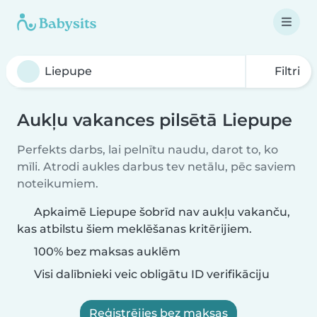
Filtri
Aukļu vakances pilsētā Liepupe
Perfekts darbs, lai pelnītu naudu, darot to, ko
mīli. Atrodi aukles darbus tev netālu, pēc saviem
noteikumiem.
Apkaimē Liepupe šobrīd nav aukļu vakanču,
kas atbilstu šiem meklēšanas kritērijiem.
100% bez maksas auklēm
Visi dalībnieki veic obligātu ID verifikāciju
Reģistrējies bez maksas