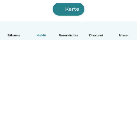
Karte
Sākums
Meklē
Rezervācijas
Ziņojumi
Izlase
Latviešu
Kā tas darbojas
Palīdzība
Noteikumi un privātums
Cenas
Informācija par uzņēmumu
Babysits darbam
Kopienas standarti