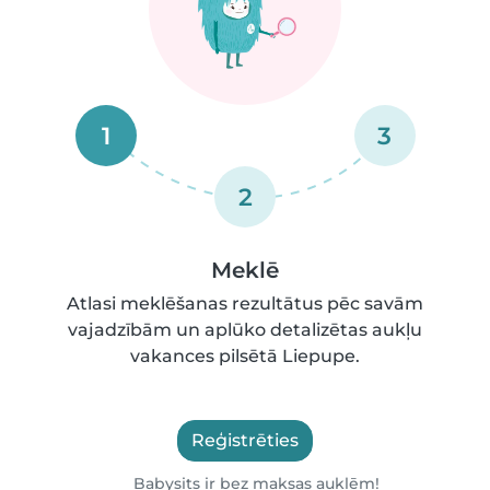
1
3
2
Meklē
Atlasi meklēšanas rezultātus pēc savām
vajadzībām un aplūko detalizētas aukļu
vakances pilsētā Liepupe.
Reģistrēties
Babysits ir bez maksas auklēm!