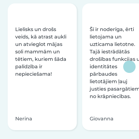
Lielisks un drošs
Šī ir noderīga, ērti
veids, kā atrast aukli
lietojama un
un atvieglot mājas
uzticama lietotne.
soli mammām un
Tajā iestrādātās
tētiem, kuriem šāda
drošības funkcijas 
palīdzība ir
identitātes
nepieciešama!
pārbaudes
lietotājiem ļauj
justies pasargātie
no krāpniecības.
Nerina
Giovanna