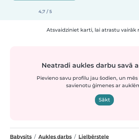
4,7 / 5
Atsvaidziniet karti, lai atrastu vairāk 
Neatradi aukles darbu savā 
Pievieno savu profilu jau šodien, un mēs 
savienotu ģimenes ar auklē
Sākt
Babysits
Aukles darbs
Lielbērstele