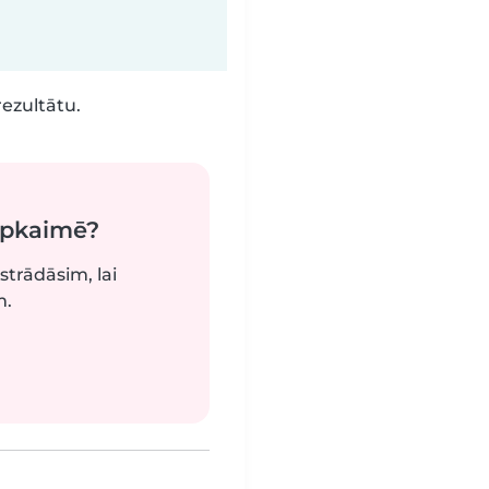
rezultātu.
apkaimē?
strādāsim, lai
m.