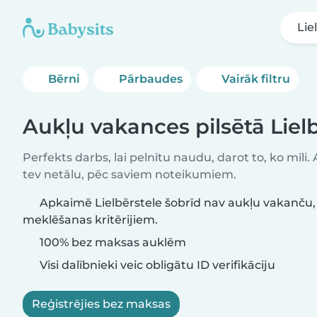
Lie
Bērni
Pārbaudes
Vairāk filtru
Aukļu vakances pilsētā Liel
Perfekts darbs, lai pelnītu naudu, darot to, ko mīli.
tev netālu, pēc saviem noteikumiem.
Apkaimē Lielbērstele šobrīd nav aukļu vakanču, 
meklēšanas kritērijiem.
100% bez maksas auklēm
Visi dalībnieki veic obligātu ID verifikāciju
Reģistrējies bez maksas