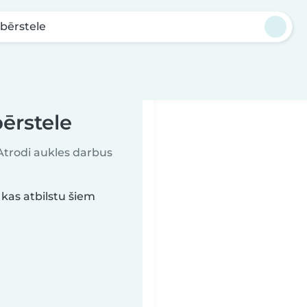
lbērstele
bērstele
 Atrodi aukles darbus
kas atbilstu šiem