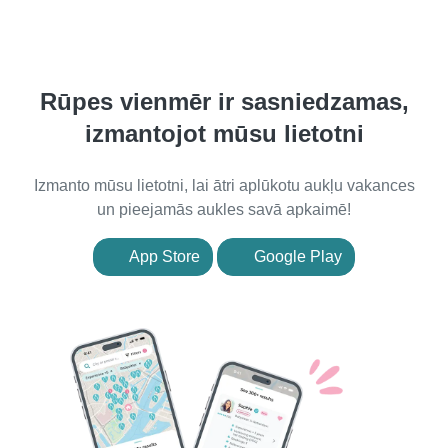
Rūpes vienmēr ir sasniedzamas,
izmantojot mūsu lietotni
Izmanto mūsu lietotni, lai ātri aplūkotu aukļu vakances
un pieejamās aukles savā apkaimē!
App Store
Google Play