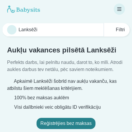
Filtri
Aukļu vakances pilsētā Lanksēži
Perfekts darbs, lai pelnītu naudu, darot to, ko mīli. Atrodi
aukles darbus tev netālu, pēc saviem noteikumiem.
Apkaimē Lanksēži šobrīd nav aukļu vakanču, kas
atbilstu šiem meklēšanas kritērijiem.
100% bez maksas auklēm
Visi dalībnieki veic obligātu ID verifikāciju
Reģistrējies bez maksas