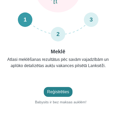
1
3
2
Meklē
Atlasi meklēšanas rezultātus pēc savām vajadzībām un
aplūko detalizētas aukļu vakances pilsētā Lanksēži.
Reģistrēties
Babysits ir bez maksas auklēm!