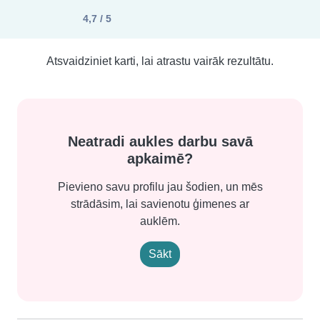
4,7 / 5
Atsvaidziniet karti, lai atrastu vairāk rezultātu.
Neatradi aukles darbu savā
apkaimē?
Pievieno savu profilu jau šodien, un mēs
strādāsim, lai savienotu ģimenes ar
auklēm.
Sākt