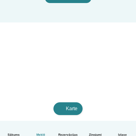
Karte
Sākums
Meklē
Rezervācijas
Ziņojumi
Izlase