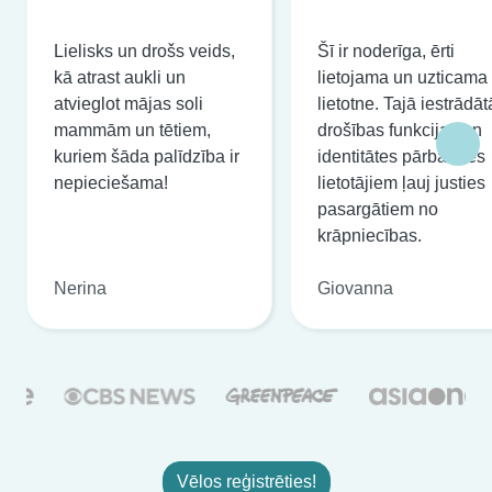
Lielisks un drošs veids,
Šī ir noderīga, ērti
kā atrast aukli un
lietojama un uzticama
atvieglot mājas soli
lietotne. Tajā iestrādāt
mammām un tētiem,
drošības funkcijas un
kuriem šāda palīdzība ir
identitātes pārbaudes
nepieciešama!
lietotājiem ļauj justies
pasargātiem no
krāpniecības.
Nerina
Giovanna
Vēlos reģistrēties!