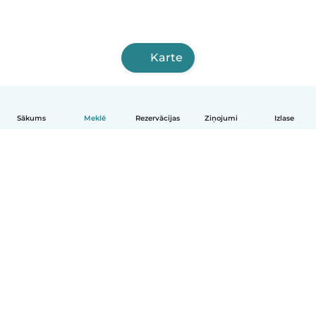
Karte
Sākums
Meklē
Rezervācijas
Ziņojumi
Izlase
Latviešu
Kā tas darbojas
Palīdzība
Noteikumi un privātums
Cenas
Informācija par uzņēmumu
Babysits darbam
Kopienas standarti