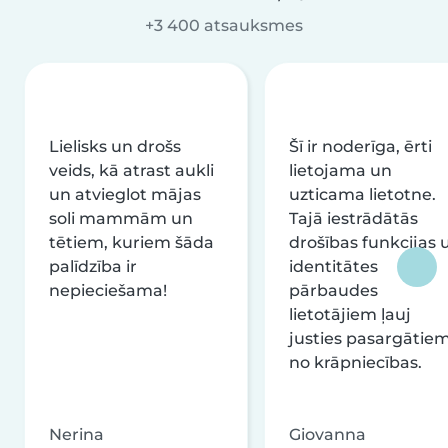
+3 400 atsauksmes
Lielisks un drošs
Šī ir noderīga, ērti
veids, kā atrast aukli
lietojama un
un atvieglot mājas
uzticama lietotne.
soli mammām un
Tajā iestrādātās
tētiem, kuriem šāda
drošības funkcijas 
palīdzība ir
identitātes
nepieciešama!
pārbaudes
lietotājiem ļauj
justies pasargātie
no krāpniecības.
Nerina
Giovanna