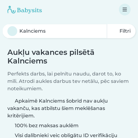
Filtri
Aukļu vakances pilsētā
Kalnciems
Perfekts darbs, lai pelnītu naudu, darot to, ko
mīli. Atrodi aukles darbus tev netālu, pēc saviem
noteikumiem.
Apkaimē Kalnciems šobrīd nav aukļu
vakanču, kas atbilstu šiem meklēšanas
kritērijiem.
100% bez maksas auklēm
Visi dalībnieki veic obligātu ID verifikāciju