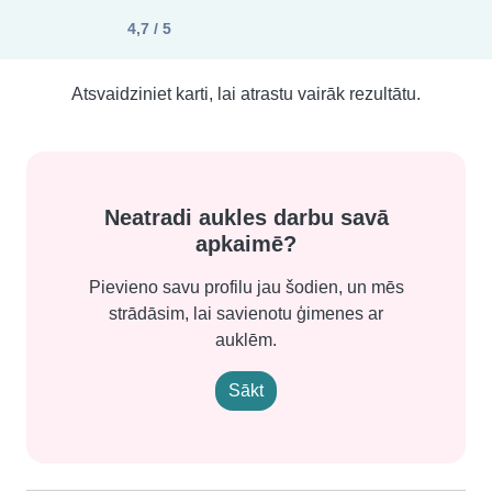
4,7 / 5
Atsvaidziniet karti, lai atrastu vairāk rezultātu.
Neatradi aukles darbu savā
apkaimē?
Pievieno savu profilu jau šodien, un mēs
strādāsim, lai savienotu ģimenes ar
auklēm.
Sākt