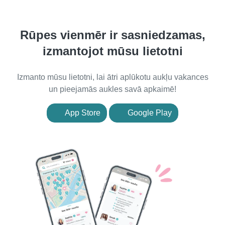
Rūpes vienmēr ir sasniedzamas,
izmantojot mūsu lietotni
Izmanto mūsu lietotni, lai ātri aplūkotu aukļu vakances
un pieejamās aukles savā apkaimē!
App Store
Google Play