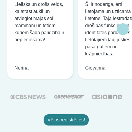
Lielisks un drošs veids,
Šī ir noderīga, ērti
kā atrast aukli un
lietojama un uzticama
atvieglot mājas soli
lietotne. Tajā iestrādāt
mammām un tētiem,
drošības funkcijas un
kuriem šāda palīdzība ir
identitātes pārbaudes
nepieciešama!
lietotājiem ļauj justies
pasargātiem no
krāpniecības.
Nerina
Giovanna
Vēlos reģistrēties!