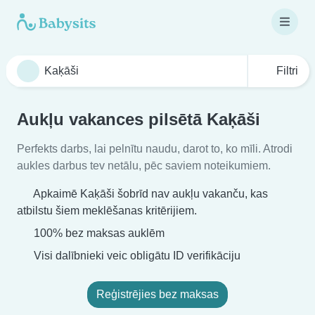
Filtri
Aukļu vakances pilsētā Kaķāši
Perfekts darbs, lai pelnītu naudu, darot to, ko mīli. Atrodi
aukles darbus tev netālu, pēc saviem noteikumiem.
Apkaimē Kaķāši šobrīd nav aukļu vakanču, kas
atbilstu šiem meklēšanas kritērijiem.
100% bez maksas auklēm
Visi dalībnieki veic obligātu ID verifikāciju
Reģistrējies bez maksas