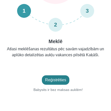
1
3
2
Meklē
Atlasi meklēšanas rezultātus pēc savām vajadzībām un
aplūko detalizētas aukļu vakances pilsētā Kaķāši.
Reģistrēties
Babysits ir bez maksas auklēm!