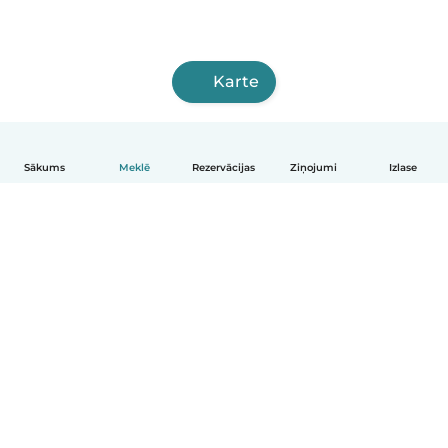
Karte
Sākums
Meklē
Rezervācijas
Ziņojumi
Izlase
Latviešu
Kā tas darbojas
Palīdzība
Noteikumi un privātums
Cenas
Informācija par uzņēmumu
Babysits darbam
Kopienas standarti