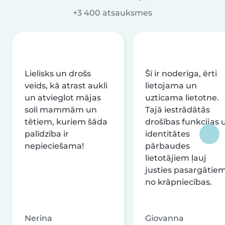
+3 400 atsauksmes
Lielisks un drošs
Šī ir noderīga, ērti
veids, kā atrast aukli
lietojama un
un atvieglot mājas
uzticama lietotne.
soli mammām un
Tajā iestrādātās
tētiem, kuriem šāda
drošības funkcijas 
palīdzība ir
identitātes
nepieciešama!
pārbaudes
lietotājiem ļauj
justies pasargātie
no krāpniecības.
Nerina
Giovanna