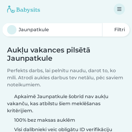
Filtri
Aukļu vakances pilsētā
Jaunpatkule
Perfekts darbs, lai pelnītu naudu, darot to, ko
mīli. Atrodi aukles darbus tev netālu, pēc saviem
noteikumiem.
Apkaimē Jaunpatkule šobrīd nav aukļu
vakanču, kas atbilstu šiem meklēšanas
kritērijiem.
100% bez maksas auklēm
Visi dalībnieki veic obligātu ID verifikāciju