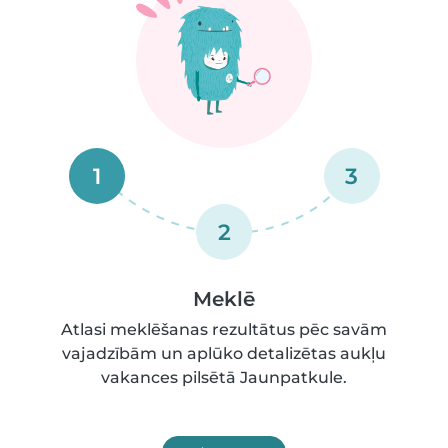
1
3
2
Meklē
Atlasi meklēšanas rezultātus pēc savām
vajadzībām un aplūko detalizētas aukļu
vakances pilsētā Jaunpatkule.