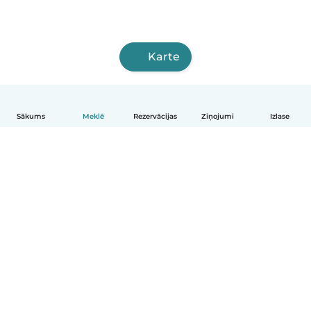
Karte
Sākums
Meklē
Rezervācijas
Ziņojumi
Izlase
Latviešu
Kā tas darbojas
Palīdzība
Noteikumi un privātums
Cenas
Informācija par uzņēmumu
Babysits darbam
Kopienas standarti