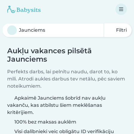
Filtri
Aukļu vakances pilsētā
Jaunciems
Perfekts darbs, lai pelnītu naudu, darot to, ko
mīli. Atrodi aukles darbus tev netālu, pēc saviem
noteikumiem.
Apkaimē Jaunciems šobrīd nav aukļu
vakanču, kas atbilstu šiem meklēšanas
kritērijiem.
100% bez maksas auklēm
Visi dalībnieki veic obligātu ID verifikāciju