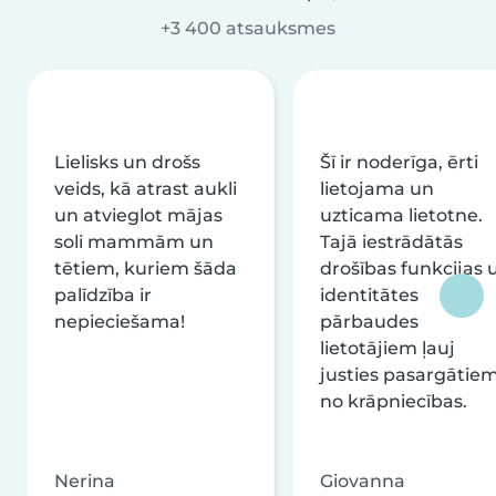
+3 400 atsauksmes
Lielisks un drošs
Šī ir noderīga, ērti
veids, kā atrast aukli
lietojama un
un atvieglot mājas
uzticama lietotne.
soli mammām un
Tajā iestrādātās
tētiem, kuriem šāda
drošības funkcijas 
palīdzība ir
identitātes
nepieciešama!
pārbaudes
lietotājiem ļauj
justies pasargātie
no krāpniecības.
Nerina
Giovanna