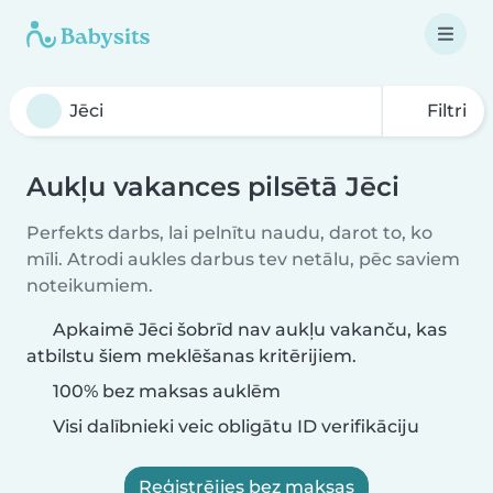
Filtri
Aukļu vakances pilsētā Jēci
Perfekts darbs, lai pelnītu naudu, darot to, ko
mīli. Atrodi aukles darbus tev netālu, pēc saviem
noteikumiem.
Apkaimē Jēci šobrīd nav aukļu vakanču, kas
atbilstu šiem meklēšanas kritērijiem.
100% bez maksas auklēm
Visi dalībnieki veic obligātu ID verifikāciju
Reģistrējies bez maksas