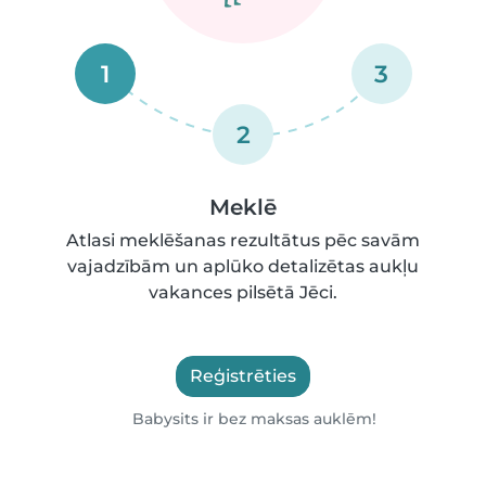
1
3
2
Meklē
Atlasi meklēšanas rezultātus pēc savām
vajadzībām un aplūko detalizētas aukļu
vakances pilsētā Jēci.
Reģistrēties
Babysits ir bez maksas auklēm!