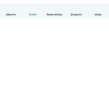
Sākums
Meklē
Rezervācijas
Ziņojumi
Izlase
Latviešu
Kā tas darbojas
Palīdzība
Noteikumi un privātums
Cenas
Informācija par uzņēmumu
Babysits darbam
Kopienas standarti
© Babysits B.V.