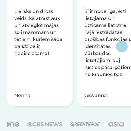
Lielisks un drošs
Šī ir noderīga, ērti
veids, kā atrast aukli
lietojama un
un atvieglot mājas
uzticama lietotne.
soli mammām un
Tajā iestrādātās
tētiem, kuriem šāda
drošības funkcijas 
palīdzība ir
identitātes
nepieciešama!
pārbaudes
lietotājiem ļauj
justies pasargātie
no krāpniecības.
Nerina
Giovanna