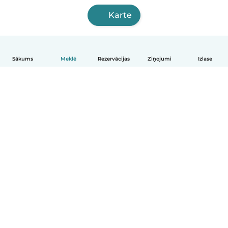
Karte
Sākums
Meklē
Rezervācijas
Ziņojumi
Izlase
Latviešu
Kā tas darbojas
Palīdzība
Noteikumi un privātums
Cenas
Informācija par uzņēmumu
Babysits darbam
Kopienas standarti