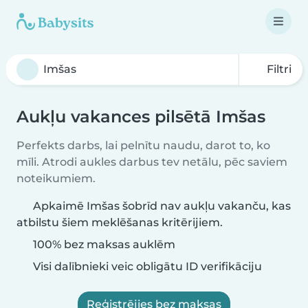
Filtri
Aukļu vakances pilsētā Imšas
Perfekts darbs, lai pelnītu naudu, darot to, ko
mīli. Atrodi aukles darbus tev netālu, pēc saviem
noteikumiem.
Apkaimē Imšas šobrīd nav aukļu vakanču, kas
atbilstu šiem meklēšanas kritērijiem.
100% bez maksas auklēm
Visi dalībnieki veic obligātu ID verifikāciju
Reģistrējies bez maksas