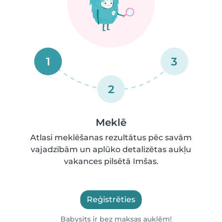
1
3
2
Meklē
Atlasi meklēšanas rezultātus pēc savām
vajadzībām un aplūko detalizētas aukļu
vakances pilsētā Imšas.
Reģistrēties
Babysits ir bez maksas auklēm!