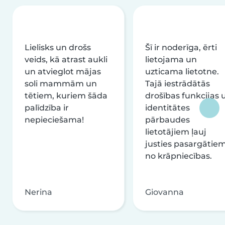
Lielisks un drošs
Šī ir noderīga, ērti
veids, kā atrast aukli
lietojama un
un atvieglot mājas
uzticama lietotne.
soli mammām un
Tajā iestrādātās
tētiem, kuriem šāda
drošības funkcijas 
palīdzība ir
identitātes
nepieciešama!
pārbaudes
lietotājiem ļauj
justies pasargātie
no krāpniecības.
Nerina
Giovanna