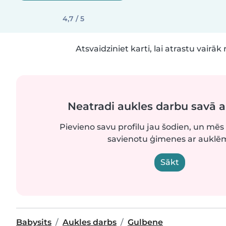
4,7 / 5
Atsvaidziniet karti, lai atrastu vairāk 
Neatradi aukles darbu savā 
Pievieno savu profilu jau šodien, un mēs 
savienotu ģimenes ar auklē
Sākt
Babysits
Aukles darbs
Gulbene