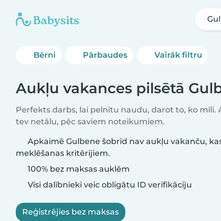
Gu
Bērni
Pārbaudes
Vairāk filtru
Aukļu vakances pilsētā Gul
Perfekts darbs, lai pelnītu naudu, darot to, ko mīli.
tev netālu, pēc saviem noteikumiem.
Apkaimē Gulbene šobrīd nav aukļu vakanču, kas
meklēšanas kritērijiem.
100% bez maksas auklēm
Visi dalībnieki veic obligātu ID verifikāciju
Reģistrējies bez maksas