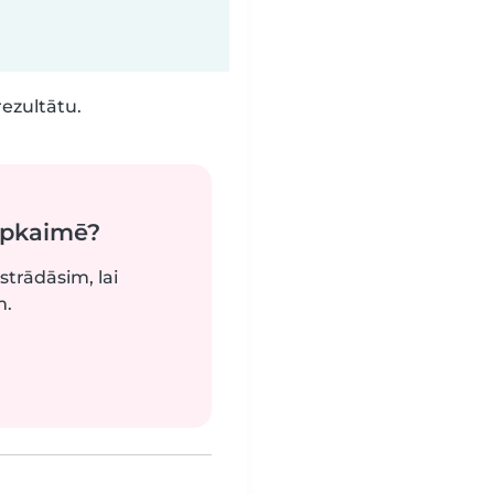
rezultātu.
apkaimē?
strādāsim, lai
m.