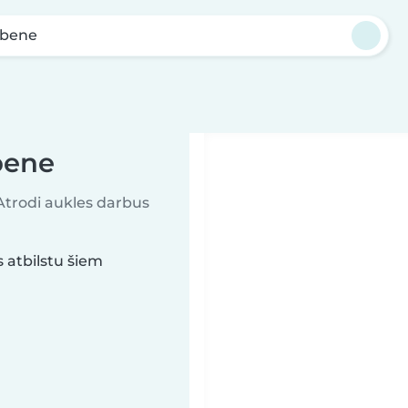
lbene
bene
 Atrodi aukles darbus
 atbilstu šiem