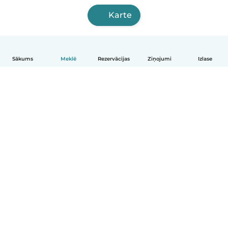
Karte
Sākums
Meklē
Rezervācijas
Ziņojumi
Izlase
Latviešu
Kā tas darbojas
Palīdzība
Noteikumi un privātums
Cenas
Informācija par uzņēmumu
Babysits darbam
Kopienas standarti