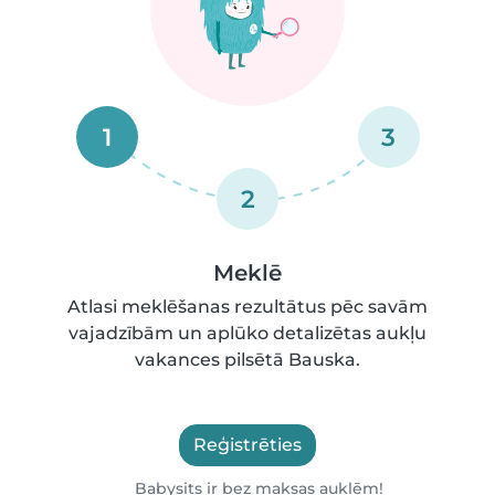
1
3
2
Meklē
Atlasi meklēšanas rezultātus pēc savām
vajadzībām un aplūko detalizētas aukļu
vakances pilsētā Bauska.
Reģistrēties
Babysits ir bez maksas auklēm!