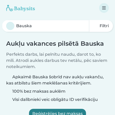
Filtri
Aukļu vakances pilsētā Bauska
Perfekts darbs, lai pelnītu naudu, darot to, ko
mīli. Atrodi aukles darbus tev netālu, pēc saviem
noteikumiem.
Apkaimē Bauska šobrīd nav aukļu vakanču,
kas atbilstu šiem meklēšanas kritērijiem.
100% bez maksas auklēm
Visi dalībnieki veic obligātu ID verifikāciju
Reģistrējies bez maksas