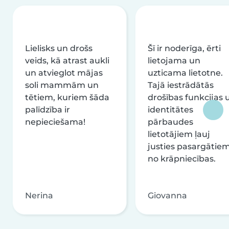
Lielisks un drošs
Šī ir noderīga, ērti
veids, kā atrast aukli
lietojama un
un atvieglot mājas
uzticama lietotne.
soli mammām un
Tajā iestrādātās
tētiem, kuriem šāda
drošības funkcijas 
palīdzība ir
identitātes
nepieciešama!
pārbaudes
lietotājiem ļauj
justies pasargātie
no krāpniecības.
Nerina
Giovanna