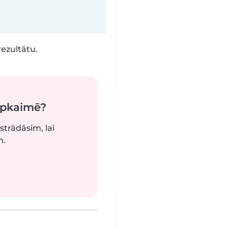
rezultātu.
apkaimē?
strādāsim, lai
m.