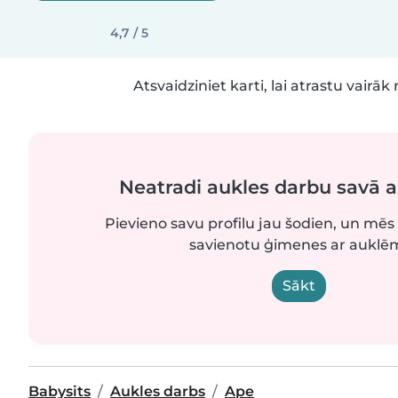
4,7 / 5
Atsvaidziniet karti, lai atrastu vairāk 
Neatradi aukles darbu savā 
Pievieno savu profilu jau šodien, un mēs 
savienotu ģimenes ar auklē
Sākt
Babysits
Aukles darbs
Ape