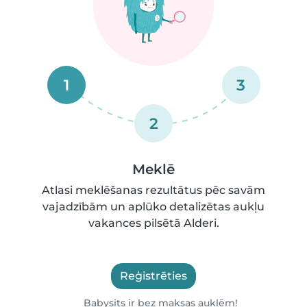
1
3
2
Meklē
Atlasi meklēšanas rezultātus pēc savām
vajadzībām un aplūko detalizētas aukļu
vakances pilsētā Alderi.
Reģistrēties
Babysits ir bez maksas auklēm!