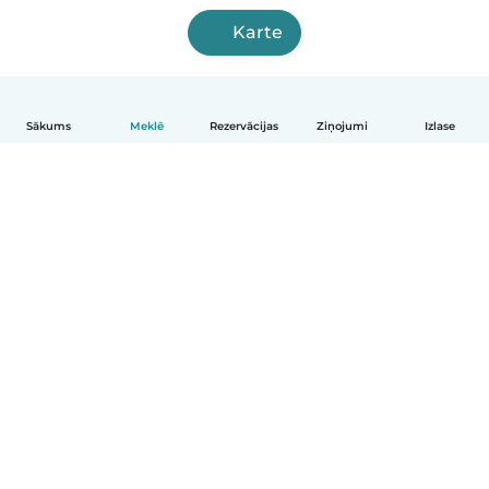
Karte
Sākums
Meklē
Rezervācijas
Ziņojumi
Izlase
Latviešu
Kā tas darbojas
Palīdzība
Noteikumi un privātums
Cenas
Informācija par uzņēmumu
Babysits darbam
Kopienas standarti