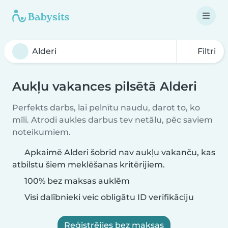
Filtri
Aukļu vakances pilsētā Alderi
Perfekts darbs, lai pelnītu naudu, darot to, ko
mīli. Atrodi aukles darbus tev netālu, pēc saviem
noteikumiem.
Apkaimē Alderi šobrīd nav aukļu vakanču, kas
atbilstu šiem meklēšanas kritērijiem.
100% bez maksas auklēm
Visi dalībnieki veic obligātu ID verifikāciju
Reģistrējies bez maksas