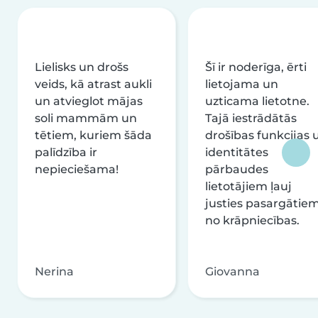
Lielisks un drošs
Šī ir noderīga, ērti
veids, kā atrast aukli
lietojama un
un atvieglot mājas
uzticama lietotne.
soli mammām un
Tajā iestrādātās
tētiem, kuriem šāda
drošības funkcijas 
palīdzība ir
identitātes
nepieciešama!
pārbaudes
lietotājiem ļauj
justies pasargātie
no krāpniecības.
Nerina
Giovanna