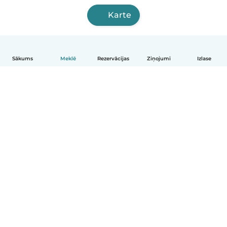
Karte
Sākums
Meklē
Rezervācijas
Ziņojumi
Izlase
Latviešu
Kā tas darbojas
Palīdzība
Noteikumi un privātums
Cenas
Informācija par uzņēmumu
Babysits darbam
Kopienas standarti