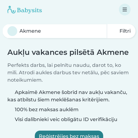
Filtri
Aukļu vakances pilsētā Akmene
Perfekts darbs, lai pelnītu naudu, darot to, ko
mīli. Atrodi aukles darbus tev netālu, pēc saviem
noteikumiem.
Apkaimē Akmene šobrīd nav aukļu vakanču,
kas atbilstu šiem meklēšanas kritērijiem.
100% bez maksas auklēm
Visi dalībnieki veic obligātu ID verifikāciju
Reģistrējies bez maksas