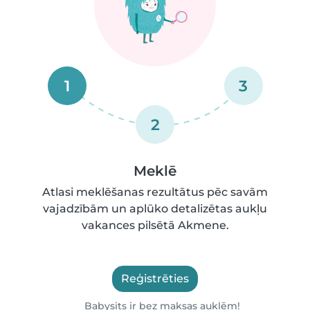
1
3
2
Meklē
Atlasi meklēšanas rezultātus pēc savām
vajadzībām un aplūko detalizētas aukļu
vakances pilsētā Akmene.
Reģistrēties
Babysits ir bez maksas auklēm!