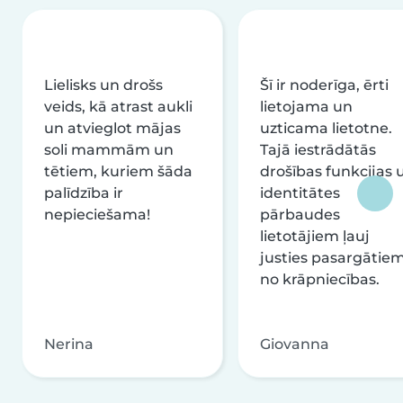
Lielisks un drošs
Šī ir noderīga, ērti
veids, kā atrast aukli
lietojama un
un atvieglot mājas
uzticama lietotne.
soli mammām un
Tajā iestrādātās
tētiem, kuriem šāda
drošības funkcijas 
palīdzība ir
identitātes
nepieciešama!
pārbaudes
lietotājiem ļauj
justies pasargātie
no krāpniecības.
Nerina
Giovanna