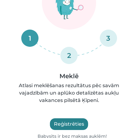
1
3
2
Meklē
Atlasi meklēšanas rezultātus pēc savām
vajadzībām un aplūko detalizētas aukļu
vakances pilsētā Ķīpeni.
Reģistrēties
Babysits ir bez maksas auklēm!