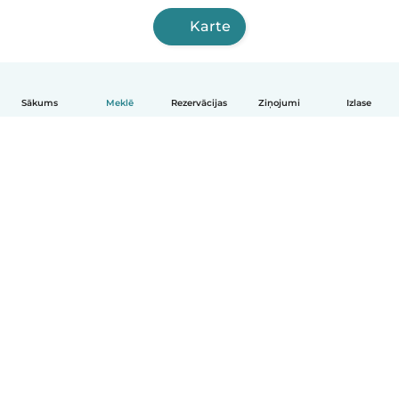
Karte
Sākums
Meklē
Rezervācijas
Ziņojumi
Izlase
Latviešu
Kā tas darbojas
Palīdzība
Noteikumi un privātums
Cenas
Informācija par uzņēmumu
Babysits darbam
Kopienas standarti