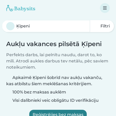
Filtri
Aukļu vakances pilsētā Ķīpeni
Perfekts darbs, lai pelnītu naudu, darot to, ko
mīli. Atrodi aukles darbus tev netālu, pēc saviem
noteikumiem.
Apkaimē Ķīpeni šobrīd nav aukļu vakanču,
kas atbilstu šiem meklēšanas kritērijiem.
100% bez maksas auklēm
Visi dalībnieki veic obligātu ID verifikāciju
Reģistrējies bez maksas