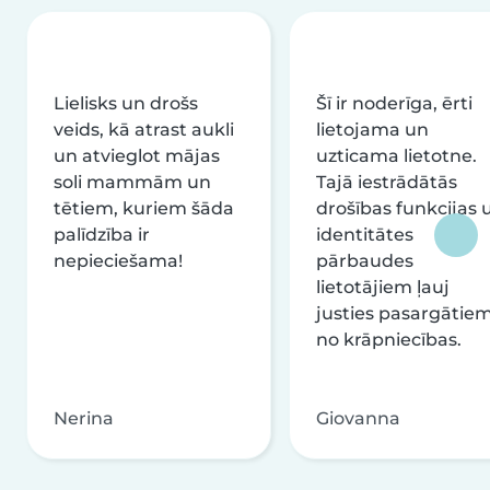
Lielisks un drošs
Šī ir noderīga, ērti
veids, kā atrast aukli
lietojama un
un atvieglot mājas
uzticama lietotne.
soli mammām un
Tajā iestrādātās
tētiem, kuriem šāda
drošības funkcijas 
palīdzība ir
identitātes
nepieciešama!
pārbaudes
lietotājiem ļauj
justies pasargātie
no krāpniecības.
Nerina
Giovanna