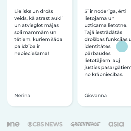
Lielisks un drošs
Šī ir noderīga, ērti
veids, kā atrast aukli
lietojama un
un atvieglot mājas
uzticama lietotne.
soli mammām un
Tajā iestrādātās
tētiem, kuriem šāda
drošības funkcijas 
palīdzība ir
identitātes
nepieciešama!
pārbaudes
lietotājiem ļauj
justies pasargātie
no krāpniecības.
Nerina
Giovanna