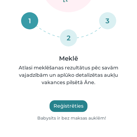
1
3
2
Meklē
Atlasi meklēšanas rezultātus pēc savām
vajadzībām un aplūko detalizētas aukļu
vakances pilsētā Āne.
Reģistrēties
Babysits ir bez maksas auklēm!