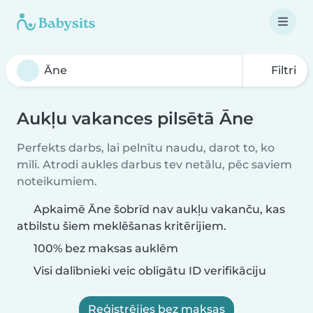
Filtri
Aukļu vakances pilsētā Āne
Perfekts darbs, lai pelnītu naudu, darot to, ko
mīli. Atrodi aukles darbus tev netālu, pēc saviem
noteikumiem.
Apkaimē Āne šobrīd nav aukļu vakanču, kas
atbilstu šiem meklēšanas kritērijiem.
100% bez maksas auklēm
Visi dalībnieki veic obligātu ID verifikāciju
Reģistrējies bez maksas