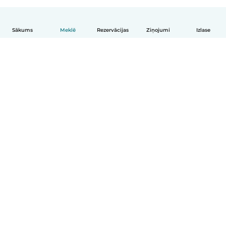
Sākums
Meklē
Rezervācijas
Ziņojumi
Izlase
Latviešu
Kā tas darbojas
Palīdzība
Noteikumi un privātums
Cenas
Informācija par uzņēmumu
Babysits darbam
Kopienas standarti
© Babysits B.V.