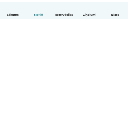
Sākums
Meklē
Rezervācijas
Ziņojumi
Izlase
Latviešu
Kā tas darbojas
Palīdzība
Noteikumi un privātums
Cenas
Informācija par uzņēmumu
Babysits darbam
Kopienas standarti
© Babysits B.V.