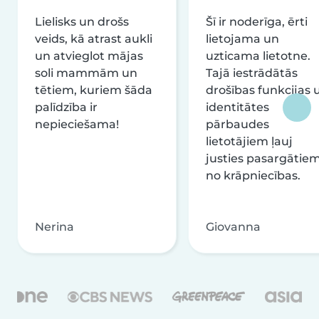
Lielisks un drošs
Šī ir noderīga, ērti
veids, kā atrast aukli
lietojama un
un atvieglot mājas
uzticama lietotne.
soli mammām un
Tajā iestrādātās
tētiem, kuriem šāda
drošības funkcijas 
palīdzība ir
identitātes
nepieciešama!
pārbaudes
lietotājiem ļauj
justies pasargātie
no krāpniecības.
Nerina
Giovanna