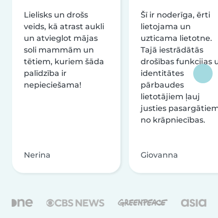
Lielisks un drošs
Šī ir noderīga, ērti
veids, kā atrast aukli
lietojama un
un atvieglot mājas
uzticama lietotne.
soli mammām un
Tajā iestrādātās
tētiem, kuriem šāda
drošības funkcijas 
palīdzība ir
identitātes
nepieciešama!
pārbaudes
lietotājiem ļauj
justies pasargātie
no krāpniecības.
Nerina
Giovanna