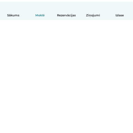
Sākums
Meklē
Rezervācijas
Ziņojumi
Izlase
Latviešu
Kā tas darbojas
Palīdzība
Noteikumi un privātums
Cenas
Informācija par uzņēmumu
Babysits darbam
Kopienas standarti
© Babysits B.V.