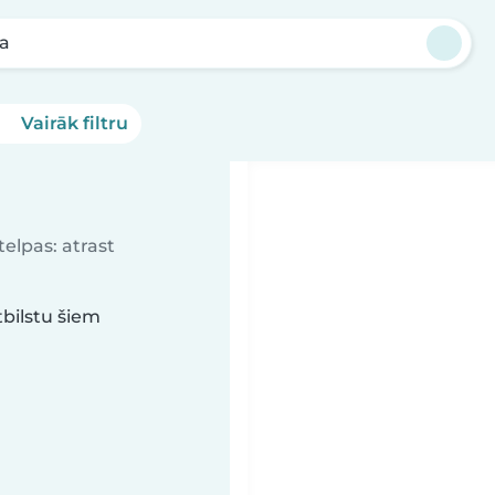
la
Vairāk filtru
elpas: atrast
tbilstu šiem