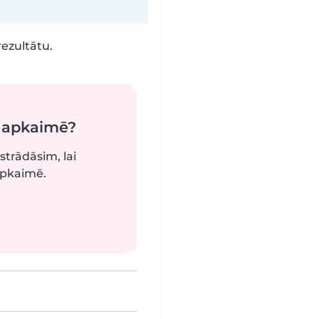
rezultātu.
ā apkaimē?
strādāsim, lai
apkaimē.