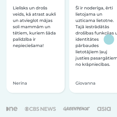
Lielisks un drošs
Šī ir noderīga, ērti
veids, kā atrast aukli
lietojama un
un atvieglot mājas
uzticama lietotne.
soli mammām un
Tajā iestrādātās
tētiem, kuriem šāda
drošības funkcijas 
palīdzība ir
identitātes
nepieciešama!
pārbaudes
lietotājiem ļauj
justies pasargātie
no krāpniecības.
Nerina
Giovanna