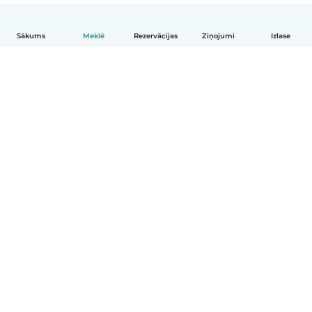
Sākums
Meklē
Rezervācijas
Ziņojumi
Izlase
Latviešu
Kā tas darbojas
Palīdzība
Noteikumi un privātums
Cenas
Informācija par uzņēmumu
Babysits darbam
Kopienas standarti
© Babysits B.V.