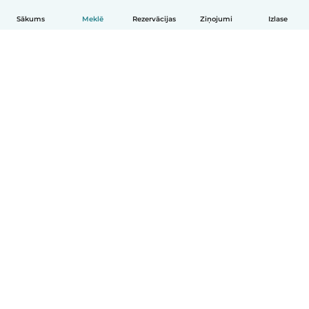
Sākums
Meklē
Rezervācijas
Ziņojumi
Izlase
Latviešu
Kā tas darbojas
Palīdzība
Noteikumi un privātums
Cenas
Informācija par uzņēmumu
Babysits darbam
Kopienas standarti
© Babysits B.V.