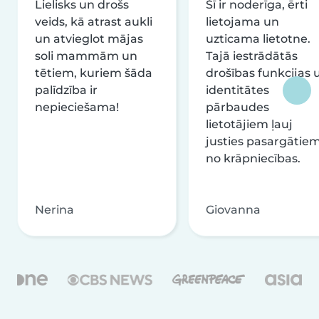
Lielisks un drošs
Šī ir noderīga, ērti
veids, kā atrast aukli
lietojama un
un atvieglot mājas
uzticama lietotne.
soli mammām un
Tajā iestrādātās
tētiem, kuriem šāda
drošības funkcijas 
palīdzība ir
identitātes
nepieciešama!
pārbaudes
lietotājiem ļauj
justies pasargātie
no krāpniecības.
Nerina
Giovanna