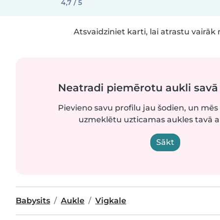
4,7 / 5
Atsvaidziniet karti, lai atrastu vairāk 
Neatradi piemērotu aukli sav
Pievieno savu profilu jau šodien, un mēs 
uzmeklētu uzticamas aukles tavā 
Sākt
Babysits
Aukle
Vigkale