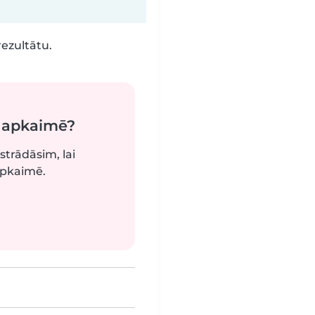
rezultātu.
ā apkaimē?
strādāsim, lai
apkaimē.