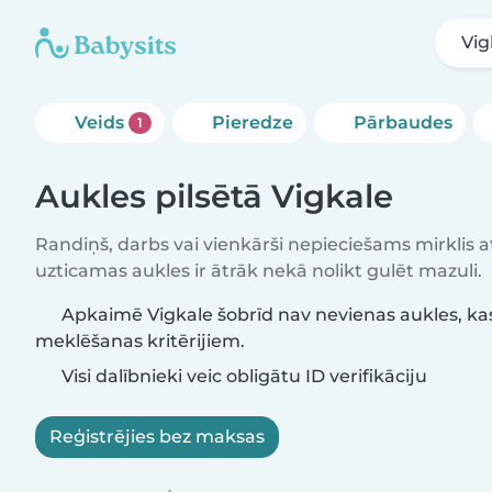
Vig
Veids
Pieredze
Pārbaudes
1
Aukles pilsētā Vigkale
Randiņš, darbs vai vienkārši nepieciešams mirklis at
uzticamas aukles ir ātrāk nekā nolikt gulēt mazuli.
Apkaimē Vigkale šobrīd nav nevienas aukles, kas
meklēšanas kritērijiem.
Visi dalībnieki veic obligātu ID verifikāciju
Reģistrējies bez maksas