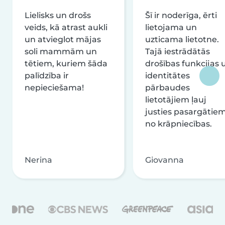
Lielisks un drošs
Šī ir noderīga, ērti
veids, kā atrast aukli
lietojama un
un atvieglot mājas
uzticama lietotne.
soli mammām un
Tajā iestrādātās
tētiem, kuriem šāda
drošības funkcijas 
palīdzība ir
identitātes
nepieciešama!
pārbaudes
lietotājiem ļauj
justies pasargātie
no krāpniecības.
Nerina
Giovanna