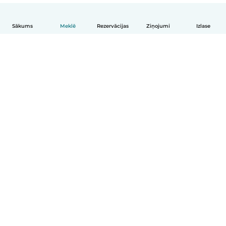
Sākums
Meklē
Rezervācijas
Ziņojumi
Izlase
Latviešu
Kā tas darbojas
Palīdzība
Noteikumi un privātums
Cenas
Informācija par uzņēmumu
Babysits darbam
Kopienas standarti
© Babysits B.V.