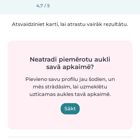
4,7 / 5
Atsvaidziniet karti, lai atrastu vairāk rezultātu.
Neatradi piemērotu aukli
savā apkaimē?
Pievieno savu profilu jau šodien, un
mēs strādāsim, lai uzmeklētu
uzticamas aukles tavā apkaimē.
Sākt