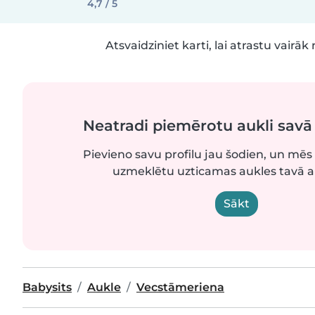
4,7 / 5
Atsvaidziniet karti, lai atrastu vairāk 
Neatradi piemērotu aukli sav
Pievieno savu profilu jau šodien, un mēs 
uzmeklētu uzticamas aukles tavā 
Sākt
Babysits
Aukle
Vecstāmeriena