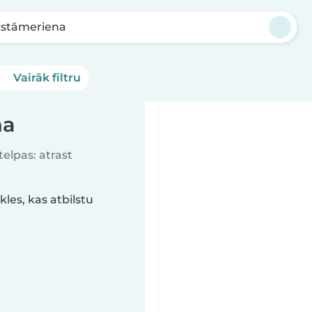
cstāmeriena
Vairāk filtru
na
elpas: atrast
es, kas atbilstu