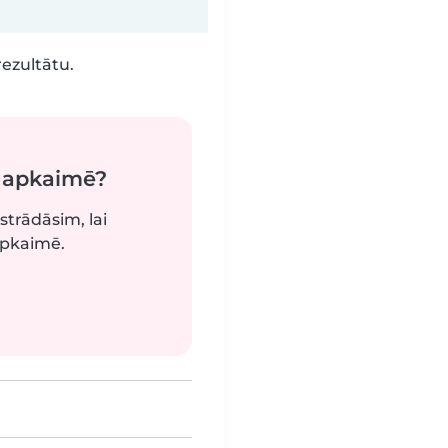
rezultātu.
ā apkaimē?
strādāsim, lai
apkaimē.