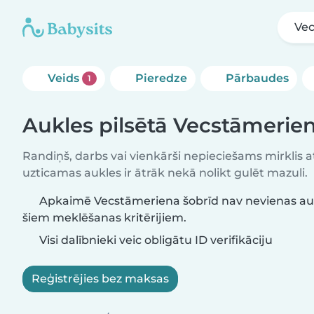
Ve
Veids
Pieredze
Pārbaudes
1
Aukles pilsētā Vecstāmerie
Randiņš, darbs vai vienkārši nepieciešams mirklis at
uzticamas aukles ir ātrāk nekā nolikt gulēt mazuli.
Apkaimē Vecstāmeriena šobrīd nav nevienas aukl
šiem meklēšanas kritērijiem.
Visi dalībnieki veic obligātu ID verifikāciju
Reģistrējies bez maksas