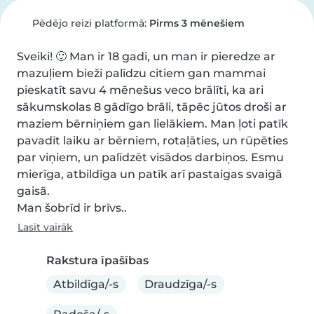
Pēdējo reizi platformā:
Pirms 3 mēnešiem
Sveiki! 🙂 Man ir 18 gadi, un man ir pieredze ar 
mazuļiem bieži palīdzu citiem gan mammai 
pieskatīt savu 4 mēnešus veco brālīti, ka ari 
sākumskolas 8 gādīgo brāli, tāpēc jūtos droši ar 
maziem bērniņiem gan lielākiem. Man ļoti patīk 
pavadīt laiku ar bērniem, rotaļāties, un rūpēties 
par viņiem, un palīdzēt visādos darbiņos. Esmu 
mierīga, atbildīga un patīk arī pastaigas svaigā 
gaisā.

Man šobrīd ir brīvs..
Lasīt vairāk
Rakstura īpašības
Atbildīga/-s
Draudzīga/-s