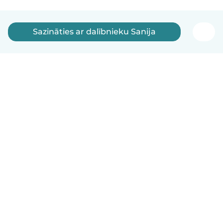
Sazināties ar dalībnieku Sanija
Latviešu
Kā tas darbojas
Palīdzība
Noteikumi un privātums
Cenas
Informācija par uzņēmumu
Babysits darbam
Kopienas standarti