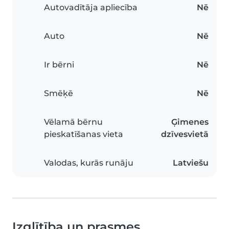
Autovadītāja apliecība
Nē
Auto
Nē
Ir bērni
Nē
Smēķē
Nē
Vēlamā bērnu
Ģimenes
pieskatīšanas vieta
dzīvesvietā
Valodas, kurās runāju
Latviešu
Izglītība un prasmes