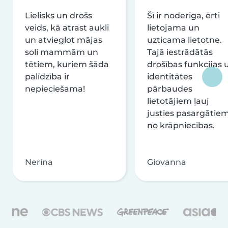
Lielisks un drošs
Šī ir noderīga, ērti
veids, kā atrast aukli
lietojama un
un atvieglot mājas
uzticama lietotne.
soli mammām un
Tajā iestrādātās
tētiem, kuriem šāda
drošības funkcijas 
palīdzība ir
identitātes
nepieciešama!
pārbaudes
lietotājiem ļauj
justies pasargātie
no krāpniecības.
Nerina
Giovanna