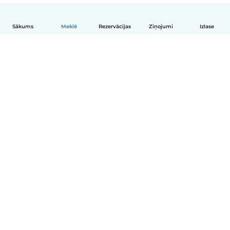
Sākums
Meklē
Rezervācijas
Ziņojumi
Izlase
Latviešu
Kā tas darbojas
Palīdzība
Noteikumi un privātums
Cenas
Informācija par uzņēmumu
Babysits darbam
Kopienas standarti
© Babysits B.V.