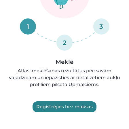
1
3
2
Meklē
Atlasi meklēšanas rezultātus pēc savām
vajadzībām un iepazīsties ar detalizētiem aukļu
profiliem pilsētā Upmaļciems.
Reģistrējies bez maksas