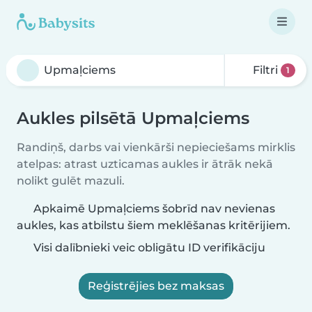
Filtri
1
Aukles pilsētā Upmaļciems
Randiņš, darbs vai vienkārši nepieciešams mirklis
atelpas: atrast uzticamas aukles ir ātrāk nekā
nolikt gulēt mazuli.
Apkaimē Upmaļciems šobrīd nav nevienas
aukles, kas atbilstu šiem meklēšanas kritērijiem.
Visi dalībnieki veic obligātu ID verifikāciju
Reģistrējies bez maksas