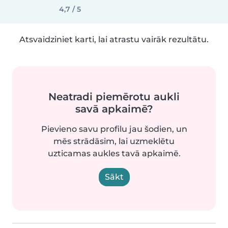
4,7 / 5
Atsvaidziniet karti, lai atrastu vairāk rezultātu.
Neatradi piemērotu aukli
savā apkaimē?
Pievieno savu profilu jau šodien, un
mēs strādāsim, lai uzmeklētu
uzticamas aukles tavā apkaimē.
Sākt