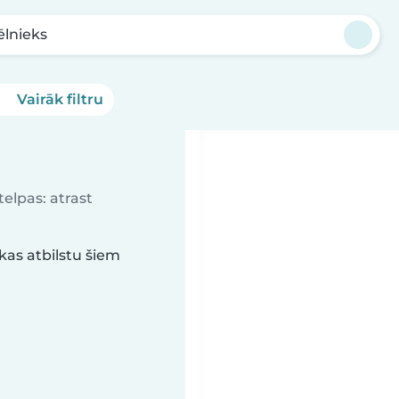
ēlnieks
Vairāk filtru
elpas: atrast
kas atbilstu šiem