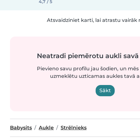
4,7 / 5
Atsvaidziniet karti, lai atrastu vairāk 
Neatradi piemērotu aukli sav
Pievieno savu profilu jau šodien, un mēs 
uzmeklētu uzticamas aukles tavā 
Sākt
Babysits
Aukle
Strēlnieks