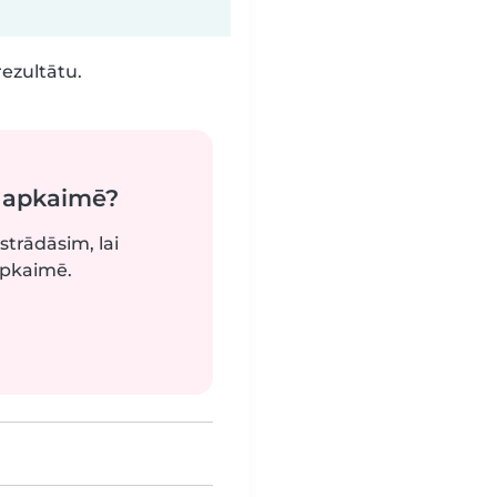
rezultātu.
ā apkaimē?
strādāsim, lai
apkaimē.