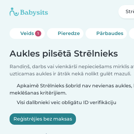
Str
Veids
Pieredze
Pārbaudes
1
Aukles pilsētā Strēlnieks
Randiņš, darbs vai vienkārši nepieciešams mirklis at
uzticamas aukles ir ātrāk nekā nolikt gulēt mazuli.
Apkaimē Strēlnieks šobrīd nav nevienas aukles, 
meklēšanas kritērijiem.
Visi dalībnieki veic obligātu ID verifikāciju
Reģistrējies bez maksas