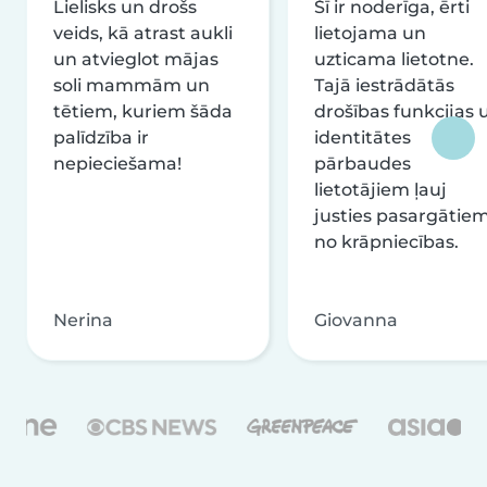
Lielisks un drošs
Šī ir noderīga, ērti
veids, kā atrast aukli
lietojama un
un atvieglot mājas
uzticama lietotne.
soli mammām un
Tajā iestrādātās
tētiem, kuriem šāda
drošības funkcijas 
palīdzība ir
identitātes
nepieciešama!
pārbaudes
lietotājiem ļauj
justies pasargātie
no krāpniecības.
Nerina
Giovanna