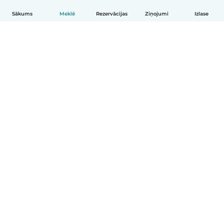
Sākums
Meklē
Rezervācijas
Ziņojumi
Izlase
Latviešu
Kā tas darbojas
Palīdzība
Noteikumi un privātums
Cenas
Informācija par uzņēmumu
Babysits darbam
Kopienas standarti
© Babysits B.V.