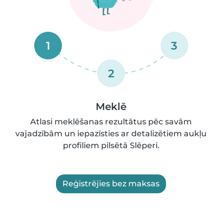
1
3
2
Meklē
Atlasi meklēšanas rezultātus pēc savām
vajadzībām un iepazīsties ar detalizētiem aukļu
profiliem pilsētā Slēperi.
Reģistrējies bez maksas