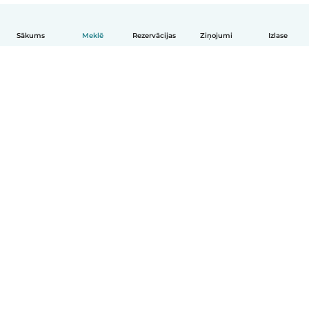
Sākums
Meklē
Rezervācijas
Ziņojumi
Izlase
Latviešu
Kā tas darbojas
Palīdzība
Noteikumi un privātums
Cenas
Informācija par uzņēmumu
Babysits darbam
Kopienas standarti
© Babysits B.V.