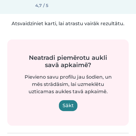
4,7 / 5
Atsvaidziniet karti, lai atrastu vairāk rezultātu.
Neatradi piemērotu aukli
savā apkaimē?
Pievieno savu profilu jau šodien, un
mēs strādāsim, lai uzmeklētu
uzticamas aukles tavā apkaimē.
Sākt