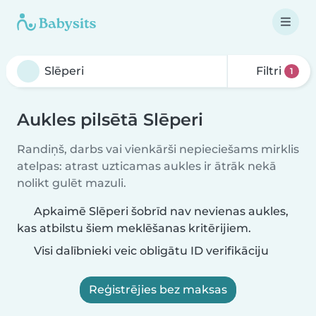
Filtri
1
Aukles pilsētā Slēperi
Randiņš, darbs vai vienkārši nepieciešams mirklis
atelpas: atrast uzticamas aukles ir ātrāk nekā
nolikt gulēt mazuli.
Apkaimē Slēperi šobrīd nav nevienas aukles,
kas atbilstu šiem meklēšanas kritērijiem.
Visi dalībnieki veic obligātu ID verifikāciju
Reģistrējies bez maksas