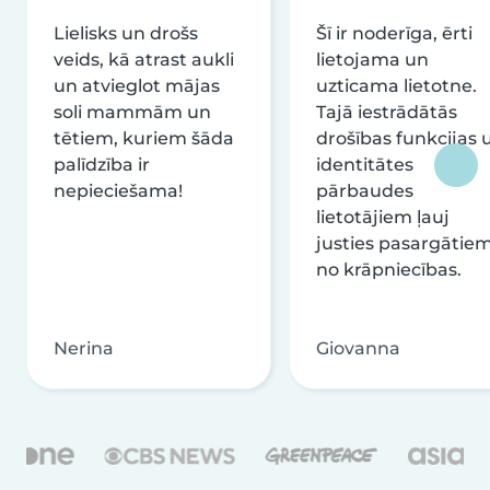
Lielisks un drošs
Šī ir noderīga, ērti
veids, kā atrast aukli
lietojama un
un atvieglot mājas
uzticama lietotne.
soli mammām un
Tajā iestrādātās
tētiem, kuriem šāda
drošības funkcijas 
palīdzība ir
identitātes
nepieciešama!
pārbaudes
lietotājiem ļauj
justies pasargātie
no krāpniecības.
Nerina
Giovanna