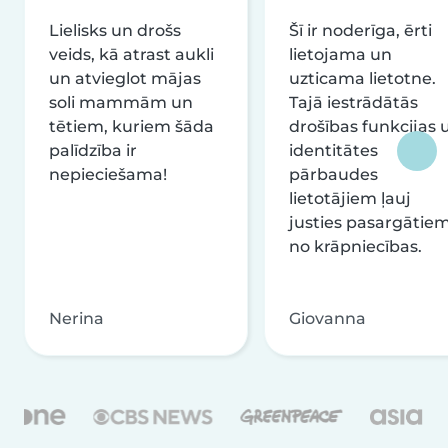
Lielisks un drošs
Šī ir noderīga, ērti
veids, kā atrast aukli
lietojama un
un atvieglot mājas
uzticama lietotne.
soli mammām un
Tajā iestrādātās
tētiem, kuriem šāda
drošības funkcijas 
palīdzība ir
identitātes
nepieciešama!
pārbaudes
lietotājiem ļauj
justies pasargātie
no krāpniecības.
Nerina
Giovanna