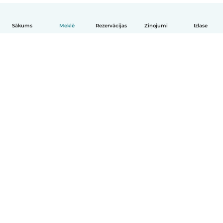
Sākums
Meklē
Rezervācijas
Ziņojumi
Izlase
Latviešu
Kā tas darbojas
Palīdzība
Noteikumi un privātums
Cenas
Informācija par uzņēmumu
Babysits darbam
Kopienas standarti
© Babysits B.V.