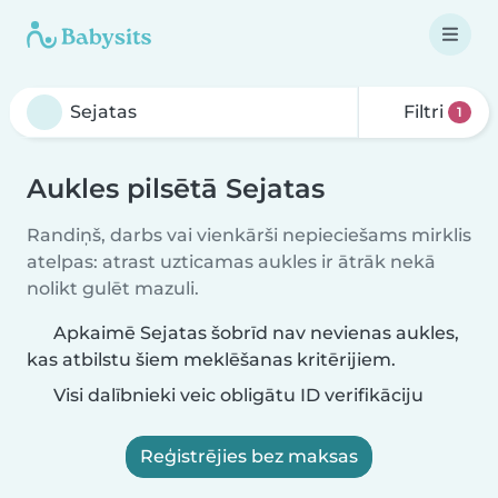
Filtri
1
Aukles pilsētā Sejatas
Randiņš, darbs vai vienkārši nepieciešams mirklis
atelpas: atrast uzticamas aukles ir ātrāk nekā
nolikt gulēt mazuli.
Apkaimē Sejatas šobrīd nav nevienas aukles,
kas atbilstu šiem meklēšanas kritērijiem.
Visi dalībnieki veic obligātu ID verifikāciju
Reģistrējies bez maksas