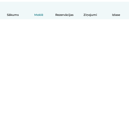
Sākums
Meklē
Rezervācijas
Ziņojumi
Izlase
Latviešu
Kā tas darbojas
Palīdzība
Noteikumi un privātums
Cenas
Informācija par uzņēmumu
Babysits darbam
Kopienas standarti
© Babysits B.V.