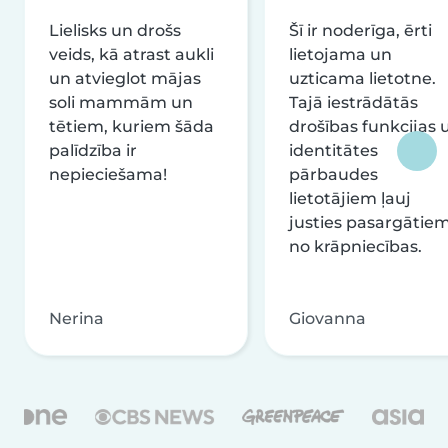
Lielisks un drošs
Šī ir noderīga, ērti
veids, kā atrast aukli
lietojama un
un atvieglot mājas
uzticama lietotne.
soli mammām un
Tajā iestrādātās
tētiem, kuriem šāda
drošības funkcijas 
palīdzība ir
identitātes
nepieciešama!
pārbaudes
lietotājiem ļauj
justies pasargātie
no krāpniecības.
Nerina
Giovanna