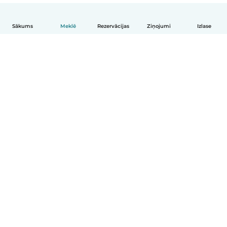
Sākums
Meklē
Rezervācijas
Ziņojumi
Izlase
Latviešu
Kā tas darbojas
Palīdzība
Noteikumi un privātums
Cenas
Informācija par uzņēmumu
Babysits darbam
Kopienas standarti
© Babysits B.V.