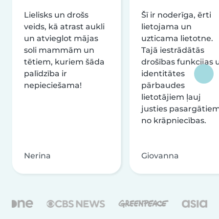
Lielisks un drošs
Šī ir noderīga, ērti
veids, kā atrast aukli
lietojama un
un atvieglot mājas
uzticama lietotne.
soli mammām un
Tajā iestrādātās
tētiem, kuriem šāda
drošības funkcijas 
palīdzība ir
identitātes
nepieciešama!
pārbaudes
lietotājiem ļauj
justies pasargātie
no krāpniecības.
Nerina
Giovanna