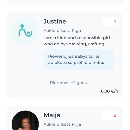
and crafts...
Justine
1
Aukle pilsētā Rīga
I am a kind and responsible girl
who enjoys drawing, crafting
and reading with children. I
always make sure they feel safe
Pievienojies Babysits, lai
and happy.
aplūkotu šo profilu pilnībā.
Pieredze: > 1 gads
6,00 €/h
Maija
2
Aukle pilsētā Rīga