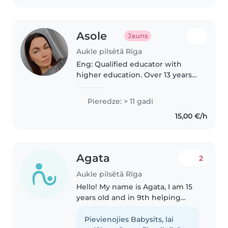
filmas..
Asole
Jauns
Aukle pilsētā Rīga
Eng: Qualified educator with
higher education. Over 13 years
of experience working with
children aged 0–15. Experienced
Pieredze: > 11 gadi
in working with VIP/HNW
15,00 €/h
families. About me: Energetic,
caring,..
Agata
2
Aukle pilsētā Rīga
Hello! My name is Agata, I am 15
years oId and in 9th helping
people and taking care of
children. I love cooking and can
Pievienojies Babysits, lai