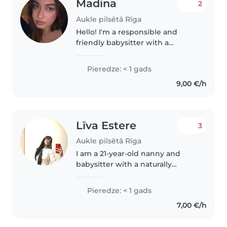
Madina
2
Aukle pilsētā Rīga
Hello! I'm a responsible and
friendly babysitter with a
passion for working with
children. I'm fluent in English,
Pieredze: < 1 gads
Russian, Turkish, and Azerbaijani,
9,00 €/h
and I'm comfortable with
toddlers,..
Līva Estere
3
Aukle pilsētā Rīga
I am a 21-year-old nanny and
babysitter with a naturally
empathetic, patient, and
attentive approach to childcare.
Pieredze: < 1 gads
Growing up as a more reserved
7,00 €/h
child myself, I developed a deep
interest..