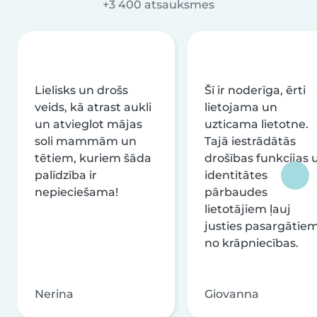
+3 400 atsauksmes
Lielisks un drošs
Šī ir noderīga, ērti
veids, kā atrast aukli
lietojama un
un atvieglot mājas
uzticama lietotne.
soli mammām un
Tajā iestrādātās
tētiem, kuriem šāda
drošības funkcijas 
palīdzība ir
identitātes
nepieciešama!
pārbaudes
lietotājiem ļauj
justies pasargātie
no krāpniecības.
Nerina
Giovanna