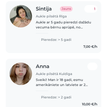
Sintija
1
Jauns
Aukle pilsētā Rīga
Aukle ar 5 gadu pieredzi dažādu
vecuma bērnu aprūpē, no
pirmskolas vecuma līdz
pusaudžiem. Esmu beigusi
Pieredze: > 5 gadi
Tehnikumu un guvusi pirmās
7,00 €/h
palīdzības apmācības. Ārīga
daba, draudzīga un atbildīga...
Anna
Aukle pilsētā Kuldīga
Sveiki! Man ir 18 gadi, esmu
amerikāniete un latviete ar 2
gadu pieredzi bērnu
pieskatīšanā Amerikā. Man patīk
Pieredze: > 2 gadi
spēlēt spēles, nodarboties ar
10,00 €/h
mākslu un rokdarbiem, skatīties