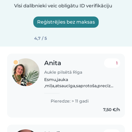
Visi dalībnieki veic obligātu ID verifikāciju
Reģistrējies bez maksas
4,7 / 5
Anita
1
Aukle pilsētā Rīga
Esmu,jauka
,mīļa,atsaucīga,saprotoša,precīza.
Patīk radoši nodarboties ar
bērniem. Māku gatavot ēst. Ar
Pieredze: > 11 gadi
katru bērnu māku atrast kopīgu
7,50 €/h
valodu. Esmu ar lielu pieredzi
auklīšu jomā privāti..