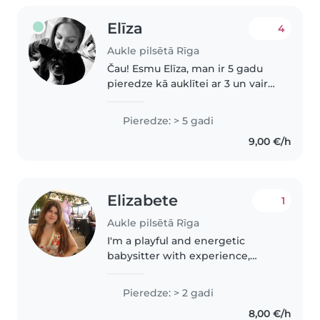
Elīza
4
Aukle pilsētā Rīga
Čau! Esmu Elīza, man ir 5 gadu
pieredze kā auklītei ar 3 un vairak
gadus veciem bērniņiem, taču
ļoti vēlos auklēt zīdainīti. Es to
Pieredze: > 5 gadi
sev uzticētu, jo esmu ļoti
9,00 €/h
atbildīga, gudra, mīļa..
Elizabete
1
Aukle pilsētā Rīga
I'm a playful and energetic
babysitter with experience,
comfortable across all age
groups. I speak English and
Pieredze: > 2 gadi
Latvian, and love creative
8,00 €/h
activities like drawing, music,