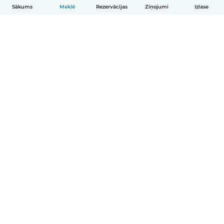
Sākums
Meklē
Rezervācijas
Ziņojumi
Izlase
Latviešu
Kā tas darbojas
Palīdzība
Noteikumi un privātums
Cenas
Informācija par uzņēmumu
Babysits darbam
Kopienas standarti
© Babysits B.V.