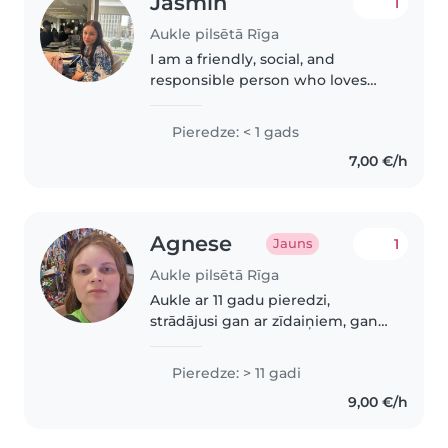
Jasmin
1
Aukle pilsētā Rīga
I am a friendly, social, and
responsible person who loves
spending time with children
and creating a safe, fun, and
Pieredze: < 1 gads
positive environment. I have
7,00 €/h
previous experience working
with children,..
Agnese
1
Jauns
Aukle pilsētā Rīga
Aukle ar 11 gadu pieredzi,
strādājusi gan ar zīdaiņiem, gan
ar priekšskolas vecuma bērniem.
Pirmās palīdzības sertificēta un
Pieredze: > 11 gadi
vedina bērnus ar lasīšanu,
9,00 €/h
valodnācību un radošumu.
Pārvaldo..