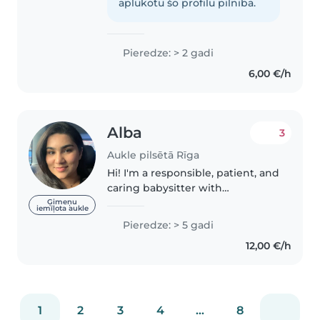
prepare a wide variety of dishes.
aplūkotu šo profilu pilnībā.
I speak three languages:..
Pieredze: > 2 gadi
6,00 €/h
Alba
3
Aukle pilsētā Rīga
Hi! I'm a responsible, patient, and
caring babysitter with
experience looking after
Ģimeņu
iemīļota aukle
children of all ages, from
Pieredze: > 5 gadi
newborns to teenagers. I've
12,00 €/h
spent years caring for my
younger cousins..
1
2
3
4
...
8