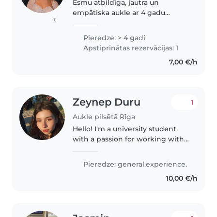
Esmu atbildīga, jautra un
empātiska aukle ar 4 gadu
(1)
pieredzi, kas strādā ar bērniem
visās vecumsgrupās. Pēc skolas
Pieredze: > 4 gadi
beigšanas esmu pabeigusi
Apstiprinātas rezervācijas: 1
pirmās palīdzības kursus, esmu
7,00 €/h
gatava palīdzēt..
Zeynep Duru
1
Aukle pilsētā Rīga
Hello! I'm a university student
with a passion for working with
kids of all ages. I'm comfortable
with pets and happy to help
Pieredze: general.experience.
with homework, cooking, and
10,00 €/h
crafts. My skills include..