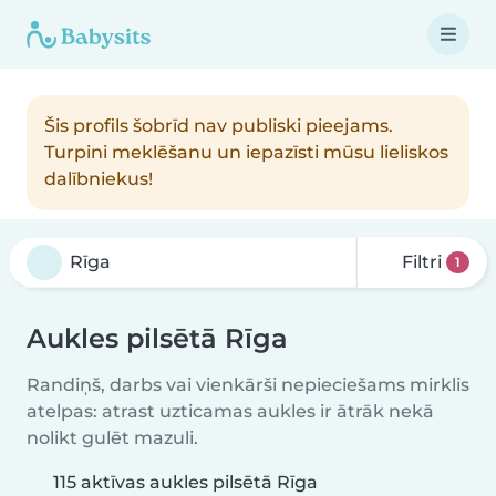
Šis profils šobrīd nav publiski pieejams.
Turpini meklēšanu un iepazīsti mūsu lieliskos
dalībniekus!
Filtri
1
Aukles pilsētā Rīga
Randiņš, darbs vai vienkārši nepieciešams mirklis
atelpas: atrast uzticamas aukles ir ātrāk nekā
nolikt gulēt mazuli.
115 aktīvas aukles pilsētā Rīga