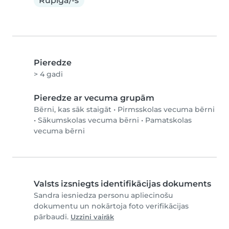
Rūpīga/-s
Pieredze
> 4 gadi
Pieredze ar vecuma grupām
Bērni, kas sāk staigāt
•
Pirmsskolas vecuma bērni
•
Sākumskolas vecuma bērni
•
Pamatskolas
vecuma bērni
Valsts izsniegts identifikācijas dokuments
Sandra iesniedza personu apliecinošu
dokumentu un nokārtoja foto verifikācijas
pārbaudi.
Uzzini vairāk