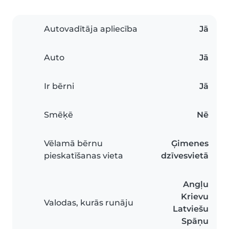
Autovadītāja apliecība
Jā
Auto
Jā
Ir bērni
Jā
Smēķē
Nē
Vēlamā bērnu
Ģimenes
pieskatīšanas vieta
dzīvesvietā
Angļu
Krievu
Valodas, kurās runāju
Latviešu
Spāņu