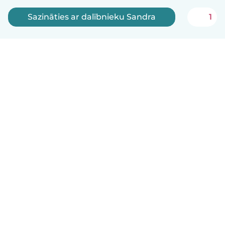
Sazināties ar dalībnieku Sandra
1
Latviešu
Kā tas darbojas
Palīdzība
Noteikumi un privātums
Cenas
Informācija par uzņēmumu
Babysits darbam
Kopienas standarti