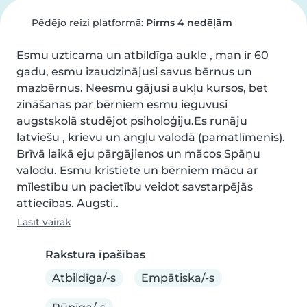
Pēdējo reizi platformā:
Pirms 4 nedēļām
Esmu uzticama un atbildīga aukle , man ir 60 
gadu, esmu izaudzinājusi savus bērnus un 
mazbērnus. Neesmu gājusi aukļu kursos, bet 
zināšanas par bērniem esmu ieguvusi 
augstskolā studējot psiholoģiju.Es runāju 
latviešu , krievu un angļu valodā (pamatlīmenis). 
Brīvā laikā eju pārgājienos un mācos Spāņu 
valodu. Esmu kristiete un bērniem mācu ar 
mīlestību un pacietību veidot savstarpējās 
attiecības. Augsti..
Lasīt vairāk
Rakstura īpašības
Atbildīga/-s
Empātiska/-s