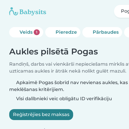
Po
Veids
Pieredze
Pārbaudes
1
Aukles pilsētā Pogas
Randiņš, darbs vai vienkārši nepieciešams mirklis at
uzticamas aukles ir ātrāk nekā nolikt gulēt mazuli.
Apkaimē Pogas šobrīd nav nevienas aukles, kas 
meklēšanas kritērijiem.
Visi dalībnieki veic obligātu ID verifikāciju
Reģistrējies bez maksas