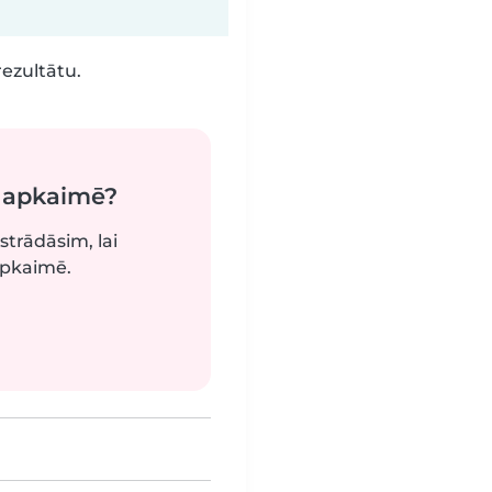
rezultātu.
ā apkaimē?
strādāsim, lai
apkaimē.