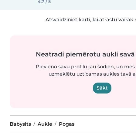
4,7 / 5
Atsvaidziniet karti, lai atrastu vairāk 
Neatradi piemērotu aukli sav
Pievieno savu profilu jau šodien, un mēs 
uzmeklētu uzticamas aukles tavā 
Sākt
Babysits
Aukle
Pogas