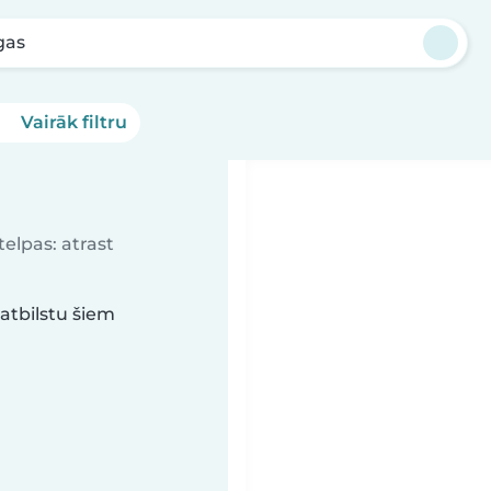
gas
Vairāk filtru
elpas: atrast
atbilstu šiem