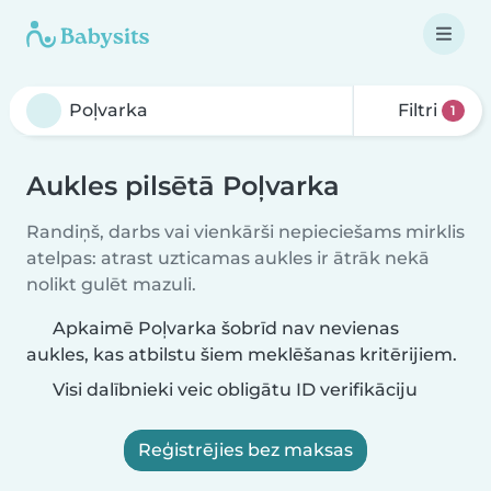
Filtri
1
Aukles pilsētā Poļvarka
Randiņš, darbs vai vienkārši nepieciešams mirklis
atelpas: atrast uzticamas aukles ir ātrāk nekā
nolikt gulēt mazuli.
Apkaimē Poļvarka šobrīd nav nevienas
aukles, kas atbilstu šiem meklēšanas kritērijiem.
Visi dalībnieki veic obligātu ID verifikāciju
Reģistrējies bez maksas