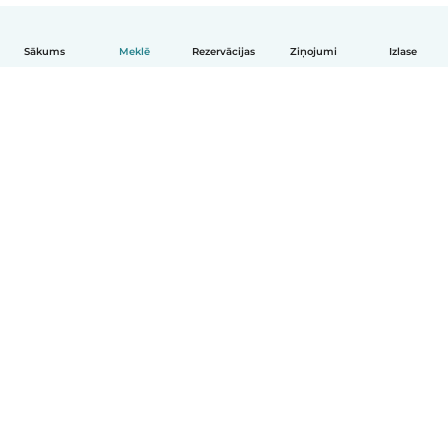
Sākums
Meklē
Rezervācijas
Ziņojumi
Izlase
Latviešu
Kā tas darbojas
Palīdzība
Noteikumi un privātums
Cenas
Informācija par uzņēmumu
Babysits darbam
Kopienas standarti
© Babysits B.V.