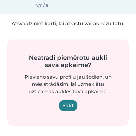
4,7 / 5
Atsvaidziniet karti, lai atrastu vairāk rezultātu.
Neatradi piemērotu aukli
savā apkaimē?
Pievieno savu profilu jau šodien, un
mēs strādāsim, lai uzmeklētu
uzticamas aukles tavā apkaimē.
Sākt