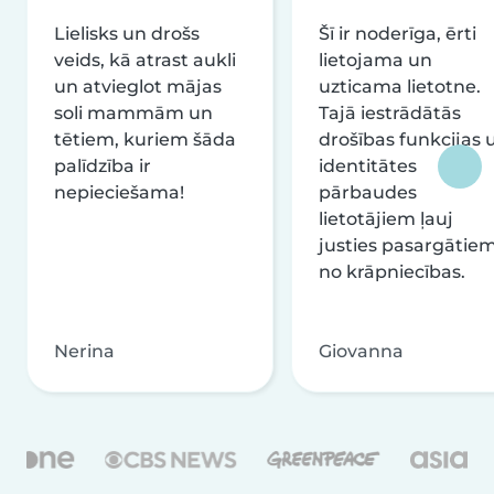
Lielisks un drošs
Šī ir noderīga, ērti
veids, kā atrast aukli
lietojama un
un atvieglot mājas
uzticama lietotne.
soli mammām un
Tajā iestrādātās
tētiem, kuriem šāda
drošības funkcijas 
palīdzība ir
identitātes
nepieciešama!
pārbaudes
lietotājiem ļauj
justies pasargātie
no krāpniecības.
Nerina
Giovanna