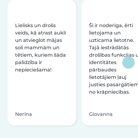
Lielisks un drošs
Šī ir noderīga, ērti
veids, kā atrast aukli
lietojama un
un atvieglot mājas
uzticama lietotne.
soli mammām un
Tajā iestrādātās
tētiem, kuriem šāda
drošības funkcijas 
palīdzība ir
identitātes
nepieciešama!
pārbaudes
lietotājiem ļauj
justies pasargātie
no krāpniecības.
Nerina
Giovanna