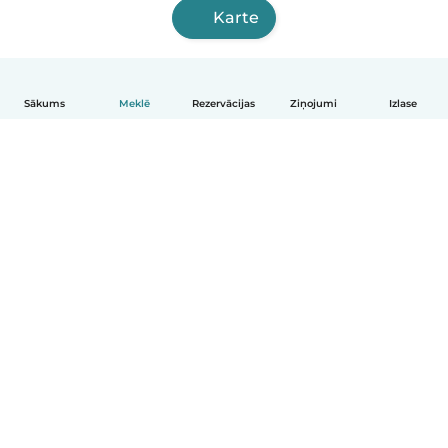
Karte
Sākums
Meklē
Rezervācijas
Ziņojumi
Izlase
Latviešu
Kā tas darbojas
Palīdzība
Noteikumi un privātums
Cenas
Informācija par uzņēmumu
Babysits darbam
Kopienas standarti