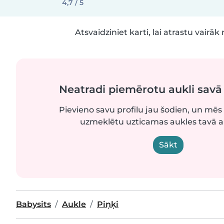
4,7 / 5
Atsvaidziniet karti, lai atrastu vairāk 
Neatradi piemērotu aukli sav
Pievieno savu profilu jau šodien, un mēs 
uzmeklētu uzticamas aukles tavā 
Sākt
Babysits
Aukle
Piņķi