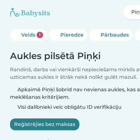
Piņ
Veids
Pieredze
Pārbaudes
1
Aukles pilsētā Piņķi
Randiņš, darbs vai vienkārši nepieciešams mirklis at
uzticamas aukles ir ātrāk nekā nolikt gulēt mazuli.
Apkaimē Piņķi šobrīd nav nevienas aukles, kas a
meklēšanas kritērijiem.
Visi dalībnieki veic obligātu ID verifikāciju
Reģistrējies bez maksas