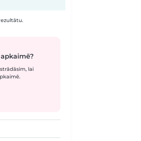
rezultātu.
ā apkaimē?
strādāsim, lai
apkaimē.