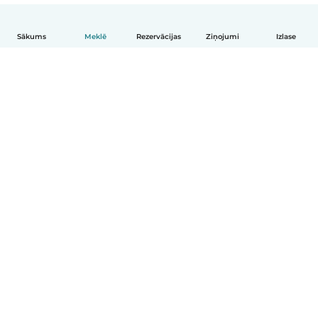
Sākums
Meklē
Rezervācijas
Ziņojumi
Izlase
Latviešu
Kā tas darbojas
Palīdzība
Noteikumi un privātums
Cenas
Informācija par uzņēmumu
Babysits darbam
Kopienas standarti
© Babysits B.V.