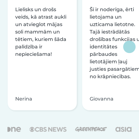
Lielisks un drošs
Šī ir noderīga, ērti
veids, kā atrast aukli
lietojama un
un atvieglot mājas
uzticama lietotne.
soli mammām un
Tajā iestrādātās
tētiem, kuriem šāda
drošības funkcijas 
palīdzība ir
identitātes
nepieciešama!
pārbaudes
lietotājiem ļauj
justies pasargātie
no krāpniecības.
Nerina
Giovanna