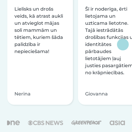
Lielisks un drošs
Šī ir noderīga, ērti
veids, kā atrast aukli
lietojama un
un atvieglot mājas
uzticama lietotne.
soli mammām un
Tajā iestrādātās
tētiem, kuriem šāda
drošības funkcijas 
palīdzība ir
identitātes
nepieciešama!
pārbaudes
lietotājiem ļauj
justies pasargātie
no krāpniecības.
Nerina
Giovanna