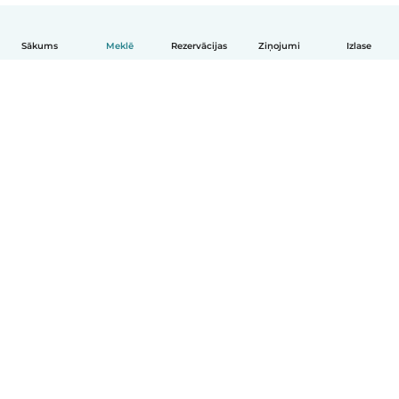
Sākums
Meklē
Rezervācijas
Ziņojumi
Izlase
Latviešu
Kā tas darbojas
Palīdzība
Noteikumi un privātums
Cenas
Informācija par uzņēmumu
Babysits darbam
Kopienas standarti
© Babysits B.V.