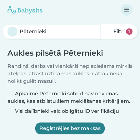
Filtri
1
Aukles pilsētā Pēternieki
Randiņš, darbs vai vienkārši nepieciešams mirklis
atelpas: atrast uzticamas aukles ir ātrāk nekā
nolikt gulēt mazuli.
Apkaimē Pēternieki šobrīd nav nevienas
aukles, kas atbilstu šiem meklēšanas kritērijiem.
Visi dalībnieki veic obligātu ID verifikāciju
Reģistrējies bez maksas