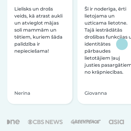
Lielisks un drošs
Šī ir noderīga, ērti
veids, kā atrast aukli
lietojama un
un atvieglot mājas
uzticama lietotne.
soli mammām un
Tajā iestrādātās
tētiem, kuriem šāda
drošības funkcijas 
palīdzība ir
identitātes
nepieciešama!
pārbaudes
lietotājiem ļauj
justies pasargātie
no krāpniecības.
Nerina
Giovanna