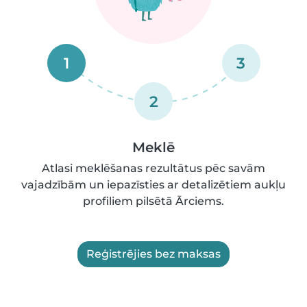
1
3
2
Meklē
Atlasi meklēšanas rezultātus pēc savām
vajadzībām un iepazīsties ar detalizētiem aukļu
profiliem pilsētā Ārciems.
Reģistrējies bez maksas