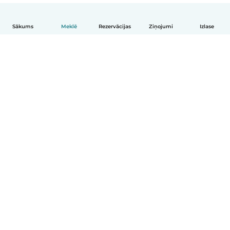
Sākums
Meklē
Rezervācijas
Ziņojumi
Izlase
Latviešu
Kā tas darbojas
Palīdzība
Noteikumi un privātums
Cenas
Informācija par uzņēmumu
Babysits darbam
Kopienas standarti
© Babysits B.V.