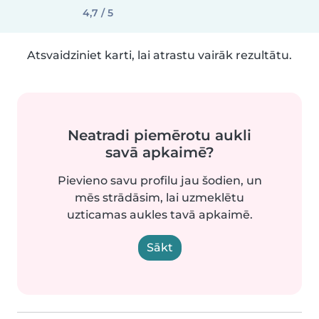
4,7 / 5
Atsvaidziniet karti, lai atrastu vairāk rezultātu.
Neatradi piemērotu aukli
savā apkaimē?
Pievieno savu profilu jau šodien, un
mēs strādāsim, lai uzmeklētu
uzticamas aukles tavā apkaimē.
Sākt