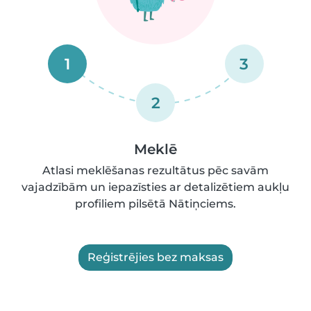
1
3
2
Meklē
Atlasi meklēšanas rezultātus pēc savām
vajadzībām un iepazīsties ar detalizētiem aukļu
profiliem pilsētā Nātiņciems.
Reģistrējies bez maksas