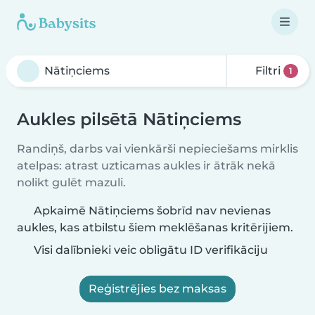
Filtri
1
Aukles pilsētā Nātiņciems
Randiņš, darbs vai vienkārši nepieciešams mirklis
atelpas: atrast uzticamas aukles ir ātrāk nekā
nolikt gulēt mazuli.
Apkaimē Nātiņciems šobrīd nav nevienas
aukles, kas atbilstu šiem meklēšanas kritērijiem.
Visi dalībnieki veic obligātu ID verifikāciju
Reģistrējies bez maksas