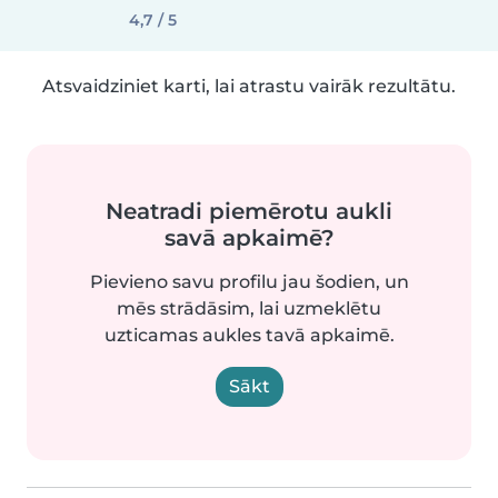
4,7 / 5
Atsvaidziniet karti, lai atrastu vairāk rezultātu.
Neatradi piemērotu aukli
savā apkaimē?
Pievieno savu profilu jau šodien, un
mēs strādāsim, lai uzmeklētu
uzticamas aukles tavā apkaimē.
Sākt