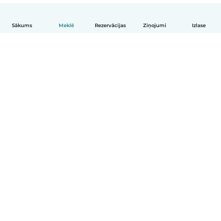
Sākums
Meklē
Rezervācijas
Ziņojumi
Izlase
Latviešu
Kā tas darbojas
Palīdzība
Noteikumi un privātums
Cenas
Informācija par uzņēmumu
Babysits darbam
Kopienas standarti
© Babysits B.V.