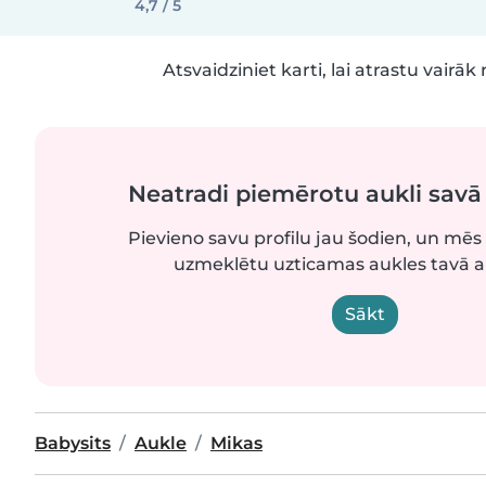
4,7 / 5
Atsvaidziniet karti, lai atrastu vairāk 
Neatradi piemērotu aukli sav
Pievieno savu profilu jau šodien, un mēs 
uzmeklētu uzticamas aukles tavā 
Sākt
Babysits
Aukle
Mikas