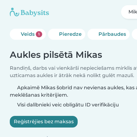
Mi
Veids
Pieredze
Pārbaudes
1
Aukles pilsētā Mikas
Randiņš, darbs vai vienkārši nepieciešams mirklis at
uzticamas aukles ir ātrāk nekā nolikt gulēt mazuli.
Apkaimē Mikas šobrīd nav nevienas aukles, kas 
meklēšanas kritērijiem.
Visi dalībnieki veic obligātu ID verifikāciju
Reģistrējies bez maksas