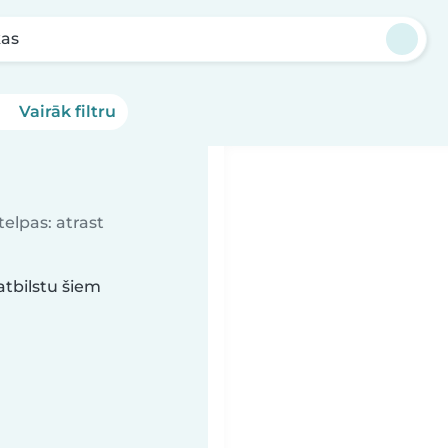
kas
Vairāk filtru
elpas: atrast
atbilstu šiem