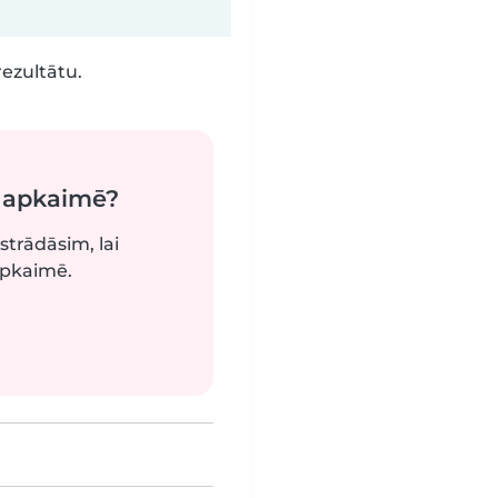
rezultātu.
ā apkaimē?
strādāsim, lai
apkaimē.