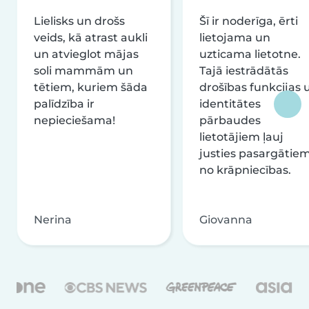
Lielisks un drošs
Šī ir noderīga, ērti
veids, kā atrast aukli
lietojama un
un atvieglot mājas
uzticama lietotne.
soli mammām un
Tajā iestrādātās
tētiem, kuriem šāda
drošības funkcijas 
palīdzība ir
identitātes
nepieciešama!
pārbaudes
lietotājiem ļauj
justies pasargātie
no krāpniecības.
Nerina
Giovanna