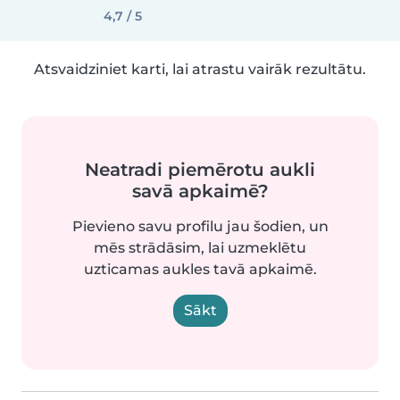
4,7 / 5
Atsvaidziniet karti, lai atrastu vairāk rezultātu.
Neatradi piemērotu aukli
savā apkaimē?
Pievieno savu profilu jau šodien, un
mēs strādāsim, lai uzmeklētu
uzticamas aukles tavā apkaimē.
Sākt