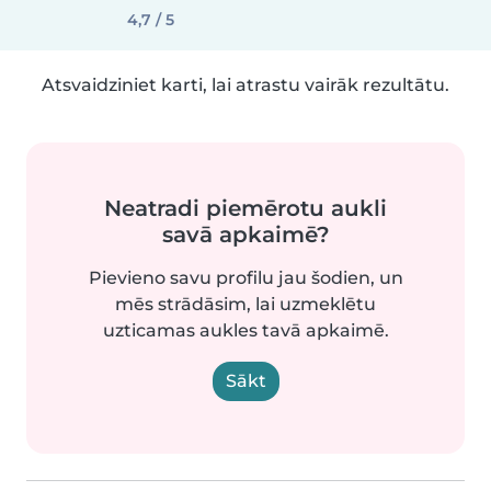
4,7 / 5
Atsvaidziniet karti, lai atrastu vairāk rezultātu.
Neatradi piemērotu aukli
savā apkaimē?
Pievieno savu profilu jau šodien, un
mēs strādāsim, lai uzmeklētu
uzticamas aukles tavā apkaimē.
Sākt