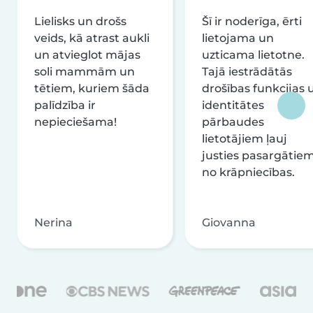
Lielisks un drošs
Šī ir noderīga, ērti
veids, kā atrast aukli
lietojama un
un atvieglot mājas
uzticama lietotne.
soli mammām un
Tajā iestrādātās
tētiem, kuriem šāda
drošības funkcijas 
palīdzība ir
identitātes
nepieciešama!
pārbaudes
lietotājiem ļauj
justies pasargātie
no krāpniecības.
Nerina
Giovanna