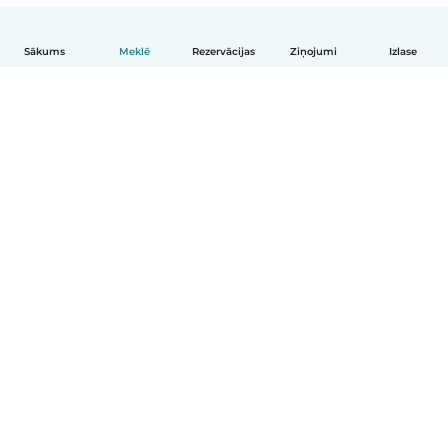
Sākums
Meklē
Rezervācijas
Ziņojumi
Izlase
Latviešu
Kā tas darbojas
Palīdzība
Noteikumi un privātums
Cenas
Informācija par uzņēmumu
Babysits darbam
Kopienas standarti
© Babysits B.V.