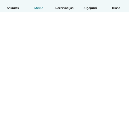
Sākums
Meklē
Rezervācijas
Ziņojumi
Izlase
Latviešu
Kā tas darbojas
Palīdzība
Noteikumi un privātums
Cenas
Informācija par uzņēmumu
Babysits darbam
Kopienas standarti
© Babysits B.V.