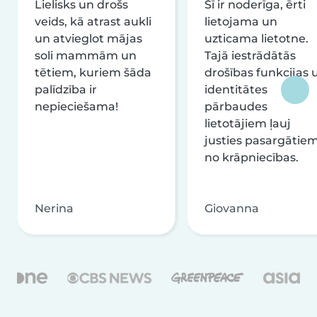
Lielisks un drošs
Šī ir noderīga, ērti
veids, kā atrast aukli
lietojama un
un atvieglot mājas
uzticama lietotne.
soli mammām un
Tajā iestrādātās
tētiem, kuriem šāda
drošības funkcijas 
palīdzība ir
identitātes
nepieciešama!
pārbaudes
lietotājiem ļauj
justies pasargātie
no krāpniecības.
Nerina
Giovanna