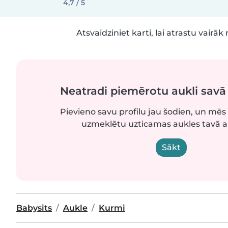
4,7 / 5
Atsvaidziniet karti, lai atrastu vairāk 
Neatradi piemērotu aukli sav
Pievieno savu profilu jau šodien, un mēs 
uzmeklētu uzticamas aukles tavā 
Sākt
Babysits
Aukle
Kurmi