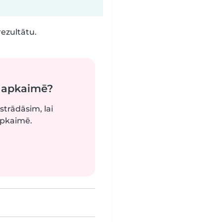
rezultātu.
ā apkaimē?
strādāsim, lai
apkaimē.