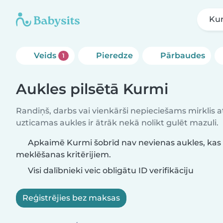
Ku
Veids
Pieredze
Pārbaudes
1
Aukles pilsētā Kurmi
Randiņš, darbs vai vienkārši nepieciešams mirklis at
uzticamas aukles ir ātrāk nekā nolikt gulēt mazuli.
Apkaimē Kurmi šobrīd nav nevienas aukles, kas 
meklēšanas kritērijiem.
Visi dalībnieki veic obligātu ID verifikāciju
Reģistrējies bez maksas