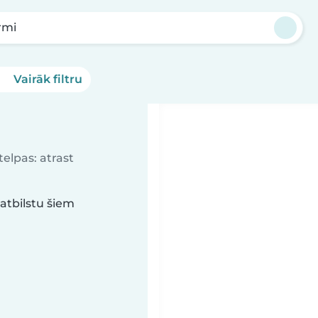
rmi
Vairāk filtru
elpas: atrast
atbilstu šiem