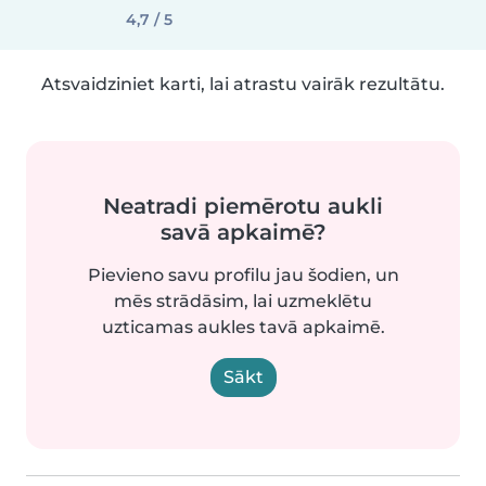
4,7 / 5
Atsvaidziniet karti, lai atrastu vairāk rezultātu.
Neatradi piemērotu aukli
savā apkaimē?
Pievieno savu profilu jau šodien, un
mēs strādāsim, lai uzmeklētu
uzticamas aukles tavā apkaimē.
Sākt