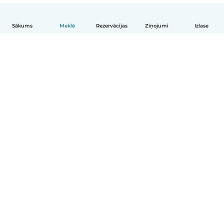
Sākums
Meklē
Rezervācijas
Ziņojumi
Izlase
Latviešu
Kā tas darbojas
Palīdzība
Noteikumi un privātums
Cenas
Informācija par uzņēmumu
Babysits darbam
Kopienas standarti
© Babysits B.V.