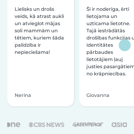
Lielisks un drošs
Šī ir noderīga, ērti
veids, kā atrast aukli
lietojama un
un atvieglot mājas
uzticama lietotne.
soli mammām un
Tajā iestrādātās
tētiem, kuriem šāda
drošības funkcijas 
palīdzība ir
identitātes
nepieciešama!
pārbaudes
lietotājiem ļauj
justies pasargātie
no krāpniecības.
Nerina
Giovanna