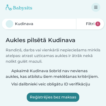
Filtri
1
Aukles pilsētā Kudinava
Randiņš, darbs vai vienkārši nepieciešams mirklis
atelpas: atrast uzticamas aukles ir ātrāk nekā
nolikt gulēt mazuli.
Apkaimē Kudinava šobrīd nav nevienas
aukles, kas atbilstu šiem meklēšanas kritērijiem.
Visi dalībnieki veic obligātu ID verifikāciju
Reģistrējies bez maksas